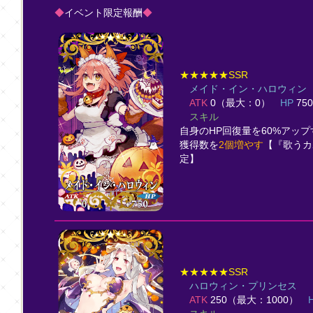
◆
イベント限定報酬
◆
★★★★★SSR
メイド・イン・ハロウィン
ATK
0（最大：0）
HP
75
スキル
自身のHP回復量を60%アップ
獲得数を
2個増やす
【『歌うカ
定】
★★★★★SSR
ハロウィン・プリンセス
ATK
250（最大：1000）