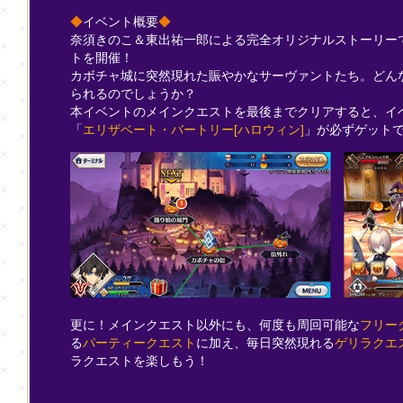
◆
イベント概要
◆
奈須きのこ＆東出祐一郎による完全オリジナルストーリー
トを開催！
カボチャ城に突然現れた賑やかなサーヴァントたち。どん
られるのでしょうか？
本イベントのメインクエストを最後までクリアすると、イベ
「
エリザベート・バートリー[ハロウィン]
」が必ずゲット
更に！メインクエスト以外にも、何度も周回可能な
フリー
る
パーティークエスト
に加え、毎日突然現れる
ゲリラクエ
ラクエストを楽しもう！