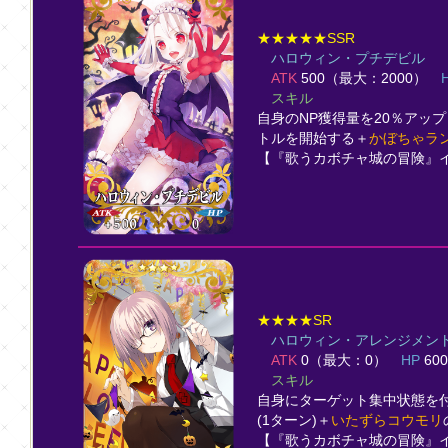
★★★★★SSR
ハロウィン・プチデビル
ATK
500（最大：2000）
スキル
自身のNP獲得量を20％アップ
トルを開始する＋
かぼちゃラ
【『歌うカボチャ城の冒険』
★★★★SR
ハロウィン・アレンジメン
ATK
0（最大：0）
HP
60
スキル
自身にターゲット集中状態を付
(1ターン)＋
いたずらコウモリ
【『歌うカボチャ城の冒険』