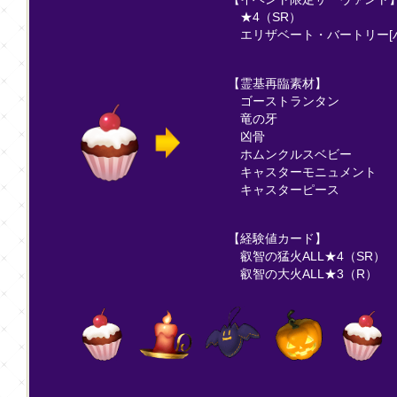
★4（SR）
エリザベート・バートリー[
【霊基再臨素材】
ゴーストランタン
竜の牙
凶骨
ホムンクルスベビー
キャスターモニュメント
キャスターピース
【経験値カード】
叡智の猛火ALL★4（SR）
叡智の大火ALL★3（R）