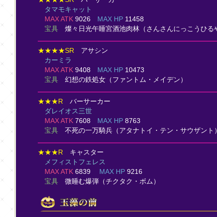
タマモキャット
MAX ATK
9026
MAX HP
11458
宝具
燦々日光午睡宮酒池肉林
（さんさんにっこうひる
★★★★SR
アサシン
カーミラ
MAX ATK
9408
MAX HP
10473
宝具
幻想の鉄処女（ファントム・メイデン）
★★★R
バーサーカー
ダレイオス三世
MAX ATK
7608
MAX HP
8763
宝具
不死の一万騎兵（アタナトイ・テン・サウザント
★★★R
キャスター
メフィストフェレス
MAX ATK
6839
MAX HP
9216
宝具
微睡む爆弾
（チクタク・ボム）