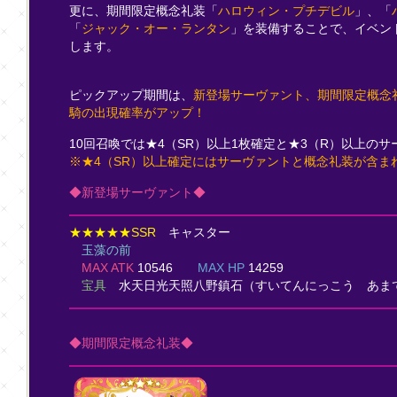
更に、期間限定概念礼装「
ハロウィン・プチデビル
」、「
「
ジャック・オー・ランタン
」を装備することで、イベン
します。
ピックアップ期間は、
新登場サーヴァント、期間限定概念
騎の出現確率がアップ！
10回召喚では★4（SR）以上1枚確定と★3（R）以上のサ
※★4（SR）以上確定にはサーヴァントと概念礼装が含ま
◆新登場サーヴァント◆
★★★★★SSR
キャスター
玉藻の前
MAX ATK
10546
MAX HP
14259
宝具
水天日光天照八野鎮石
（すいてんにっこう あま
◆期間限定概念礼装◆