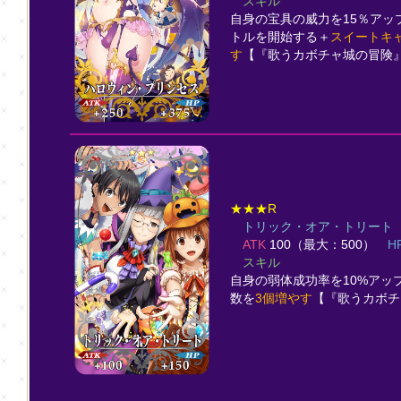
スキル
自身の宝具の威力を15％アッ
トルを開始する＋
スイートキ
す
【『歌うカボチャ城の冒険
★★★R
トリック・オア・トリート
ATK
100（最大：500）
H
スキル
自身の弱体成功率を10%アッ
数を
3個増やす
【『歌うカボチ