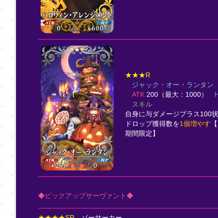
★★★R
ジャック・オー・ランタン
ATK
200（最大：1000）
スキル
自身に与ダメージプラス100
ドロップ獲得数を
1個増やす
【
期間限定】
◆ピックアップサーヴァント◆
★★★★SR
バーサーカー