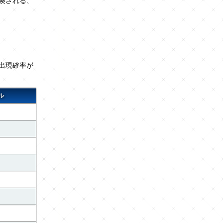
喚される、
出現確率が
ル