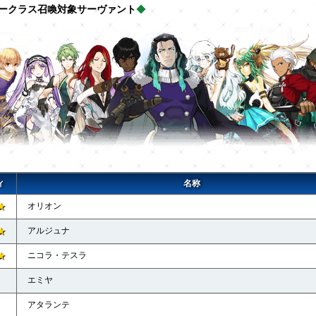
ークラス召喚対象サーヴァント
◆
ィ
名称
★
オリオン
★
アルジュナ
★
ニコラ・テスラ
エミヤ
アタランテ