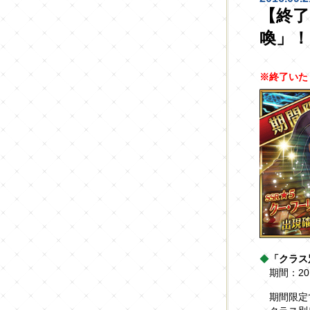
【終
喚」！
※終了いた
◆
「クラス
期間：201
期間限定