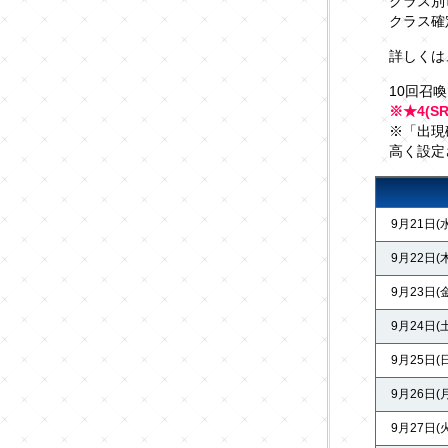
クラス別
クラス確
詳しくは
10回召
※★4(
※「出現
高く設定
9月21日(水
9月22日(木
9月23日(金
9月24日(土
9月25日(日
9月26日(月
9月27日(火