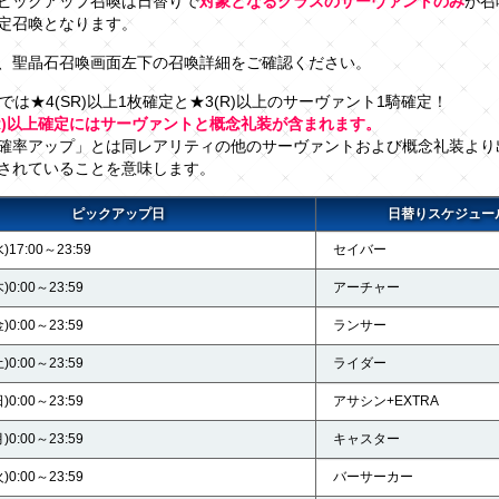
ピックアップ召喚は日替りで
対象となるクラスのサーヴァントのみ
が召
定召喚となります。
、聖晶石召喚画面左下の召喚詳細をご確認ください。
喚では★4(SR)以上1枚確定と★3(R)以上のサーヴァント1騎確定！
SR)以上確定にはサーヴァントと概念礼装が含まれます。
確率アップ」とは同レアリティの他のサーヴァントおよび概念礼装より
されていることを意味します。
ピックアップ日
日替りスケジュー
)17:00～23:59
セイバー
)0:00～23:59
アーチャー
)0:00～23:59
ランサー
)0:00～23:59
ライダー
)0:00～23:59
アサシン+EXTRA
)0:00～23:59
キャスター
)0:00～23:59
バーサーカー