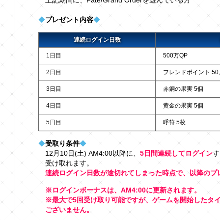
上記期間に、Fate/Grand Orderを遊んでいる方
◆
プレゼント内容
◆
連続ログイン日数
1日目
500万QP
2日目
フレンドポイント 50,0
3日目
赤銅の果実 5個
4日目
黄金の果実 5個
5日目
呼符 5枚
◆
受取り条件
◆
12月10日(土) AM4:00以降に、
5日間連続してログイン
す
受け取れます。
連続ログイン日数が途切れてしまった時点で、以降のプ
※ログインボーナスは、AM4:00に更新されます。
※最大で5回受け取り可能ですが、ゲームを開始したタ
ございません。