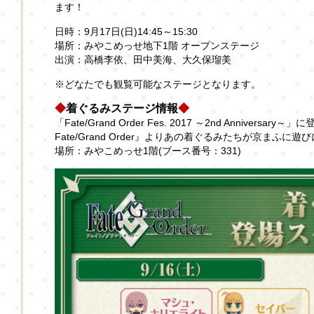
ます！
日時：9月17日(日)14:45～15:30
場所：みやこめっせ地下1階 オープンステージ
出演：高橋李依、田中美海、大久保瑠美
※どなたでも観覧可能なステージとなります。
◆
着ぐるみステージ情報
◆
「Fate/Grand Order Fes. 2017 ～2nd Anniver
Fate/Grand Order』よりあの着ぐるみたちが京まふに遊
場所：みやこめっせ1階(ブース番号：331)