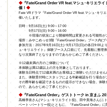
◆
『Fate/Grand Order VR feat.マシュ･キリ
催！
◆
Fate VRドラマ『Fate/Grand Order VR feat.マシュ
催いたします。
日時：9月16日(土) 9:00～17:00
9月17日(日) 9:00～16:00
※現場の状況により開催時間は変更される可能性が
場所：みやこめっせ3階『Fate/Grand Order』ブース内(ブ
参加方法：2017年9月16日(土)･9月17日(日)の各日9:00より『Fat
ュ･キリエライト』体験ブース入口前にて、先着順に整理
なり次第終了となりますのであらかじめご了承ください。
※12歳未満の方のご体験について
本体験は満12歳以上の方を対象としております。
体験当日時点で12歳未満のお客様はご体験いただけませ
また、体験受付時にスタッフによる年齢確認を行う場合が
その際年齢を確認できるものの提示ができない場合、体験
ので、あらかじめご了承ください。
◆
『Fate/Grand Order』ゲストトーク in 京まふ 2
高橋李依さん(マシュ･キリエライト役)、田中美海さん(ニ
ベート･バートリー役)とともに、『Fate/Grand Orde