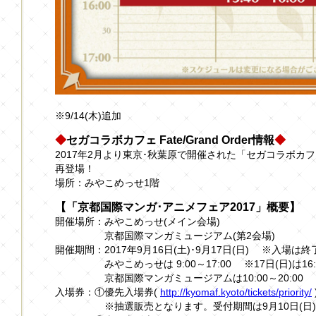
※9/14(木)追加
◆
セガコラボカフェ Fate/Grand Order情報
◆
2017年2月より東京･秋葉原で開催された「セガコラボカフェ Fa
再登場！
場所：みやこめっせ1階
【「京都国際マンガ･アニメフェア2017」概要】
開催場所：みやこめっせ(メイン会場)
京都国際マンガミュージアム(第2会場)
開催期間：2017年9月16日(土)･9月17日(日) ※入場は
みやこめっせは 9:00～17:00 ※17日(日)は16:
京都国際マンガミュージアムは10:00～20:00
入場券：①優先入場券(
http://kyomaf.kyoto/tickets/priority/
※抽選販売となります。受付期間は9月10日(日)23