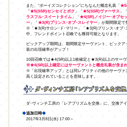
また、“ボーイズコレクション”にちなんだ概念礼装「
★5
「
★5(SSR)センセイとボク
」「
★5(SSR)ヴァーサス
」
ラスフル･スイートタイム
」「
★4(SR)ノイジー･オブセ
ー
」「
★3(R)プリンス･オブ･スレイヤー
」が期間限定で
※「★3(R)サロン･ド･マリー」「★3(R)プリンス･オ
中、フレンドポイント召喚でも獲得可能となります。
ピックアップ期間は、期間限定サーヴァント、ピックア
装の出現確率がアップ！
10回召喚では★4(SR)以上1枚確定と★3(R)以上のサー
※★4(SR)以上確定にはサーヴァントと概念礼装が含ま
※「出現確率アップ」とは同レアリティの他のサーヴァ
高く設定されていることを意味します。
ダ･ヴィンチ工房の「レアプリズムを交換」に、交換ア
◆
追加日時
◆
2017年3月8日(水) 17:00～