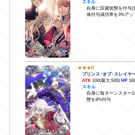
スキル
自身に回避状態を付与(
体付与成功率を3%アッ
★★★R
プリンス･オブ･スレイヤ
ATK
100(最大:500)
HP
16
スキル
自身に毎ターンスター
態を8%付与