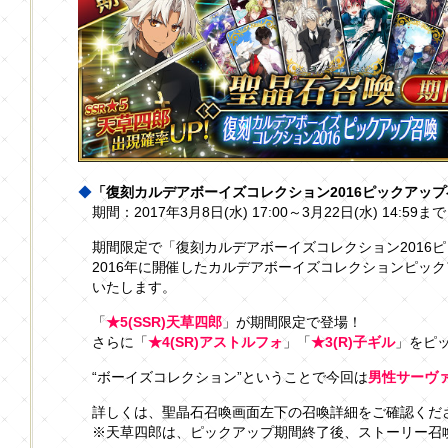
◆
「復刻カルデアボーイズコレクション2016ピックアッ
期間：2017年3月8日(水) 17:00～3月22日(水) 14:59まで
期間限定で「復刻カルデアボーイズコレクション2016
2016年に開催したカルデアボーイズコレクションピッ
いたします。
「
★5(SSR)天草四郎
」が期間限定で登場！
さらに「
★4(SR)アストルフォ
」「
★3(R)子ギル
」をピ
“ボーイズコレクション”ということで今回は
男性サーヴ
詳しくは、聖晶石召喚画面左下の召喚詳細をご確認くだ
※天草四郎は、ピックアップ期間終了後、ストーリー召