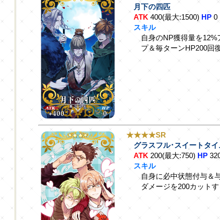
月下の四匹
ATK
400(最大:1500)
HP
0
スキル
自身のNP獲得量を12
プ＆毎ターンHP200回
★★★★SR
グラスフル･スイートタイ
ATK
200(最大:750)
HP
32
スキル
自身に必中状態付与＆与
ダメージを200カット