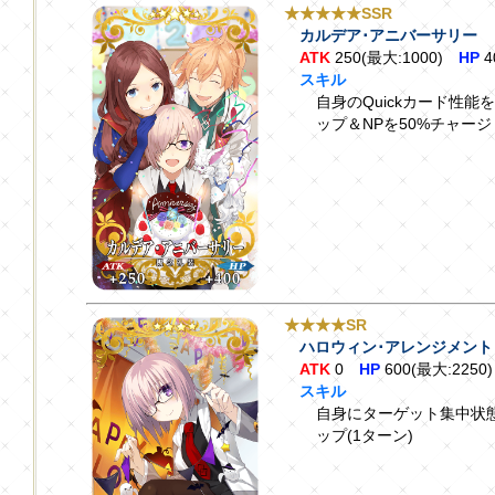
★★★★★SSR
カルデア･アニバーサリー
ATK
250(最大:1000)
HP
4
スキル
自身のQuickカード性能を
ップ＆NPを50%チャー
★★★★SR
ハロウィン･アレンジメント
ATK
0
HP
600(最大:2250)
スキル
自身にターゲット集中状態
ップ(1ターン)