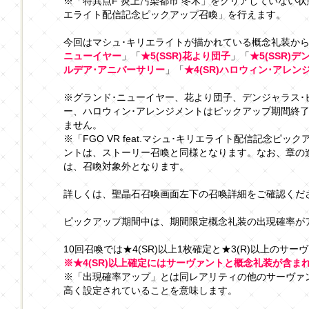
※「特異点F 炎上汚染都市 冬木」をクリアしていない状態でも
エライト配信記念ピックアップ召喚」を行えます。
今回はマシュ･キリエライトが描かれている概念礼装か
ニューイヤー
」「
★5(SSR)花より団子
」「
★5(SSR)
ルデア･アニバーサリー
」「
★4(SR)ハロウィン･アレン
※グランド･ニューイヤー、花より団子、デンジャラス･
ー、ハロウィン･アレンジメントはピックアップ期間終
ません。
※「FGO VR feat.マシュ･キリエライト配信記念ピ
ントは、ストーリー召喚と同様となります。なお、章の
は、召喚対象外となります。
詳しくは、聖晶石召喚画面左下の召喚詳細をご確認くだ
ピックアップ期間中は、期間限定概念礼装の出現確率が
10回召喚では★4(SR)以上1枚確定と★3(R)以上のサー
※★4(SR)以上確定にはサーヴァントと概念礼装が含ま
※「出現確率アップ」とは同レアリティの他のサーヴァ
高く設定されていることを意味します。