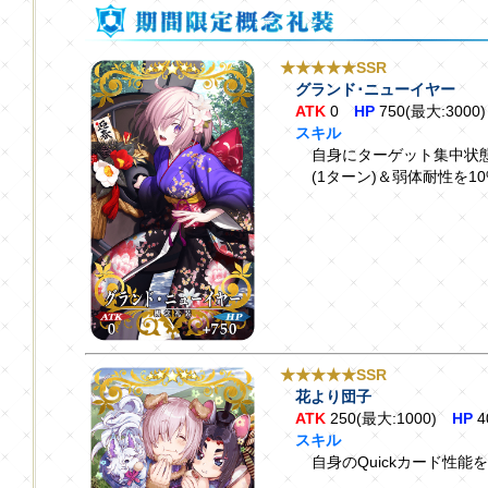
★★★★★SSR
グランド･ニューイヤー
ATK
0
HP
750(最大:3000)
スキル
自身にターゲット集中状態
(1ターン)＆弱体耐性を1
★★★★★SSR
花より団子
ATK
250(最大:1000)
HP
4
スキル
自身のQuickカード性能