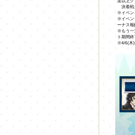
度以上ク
決着戦ク
※イベン
※イベン
ーナス報
※もう一
ト期間終
※4/6(木