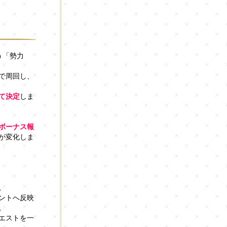
う「勢力
で周回し、
て決定
しま
ボーナス報
が変化しま
。
ントへ反映
。
エストを一