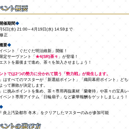
開催期間
◆
月5日(水) 21:00～4月19日(水) 14:59まで
)修正
概要
◆
イベント「ぐだぐだ明治維新」開催！
限定サーヴァント「
★4(SR)茶々
」が登場！
エストを最後まで進め、茶々を加入させましょう！
ントでは2つの勢力に分かれて競う「勢力戦」が発生します。
」はすべてのマスターが「新選組ポイント」「織田幕府ポイント」どち
よって勝敗が決定します。
」に挑みポイントを集め、茶々専用再臨素材「蘭奢待」や茶々の宝具レ
イベント専用アイテム「日輪扇子」など豪華報酬をゲットしましょう！
◆
F 炎上汚染都市 冬木」をクリアしたマスターのみが参加可能