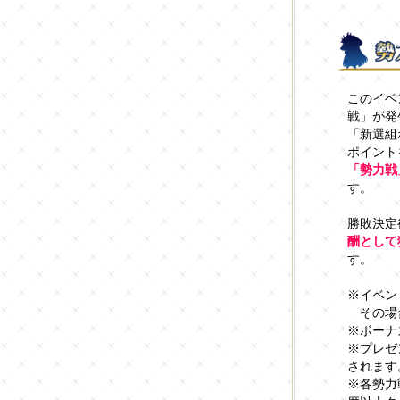
このイベ
戦」が発
「新選組
ポイント
「勢力戦
す。
勝敗決定
酬として
す。
※イベン
その場合
※ボーナ
※プレゼ
されます
※各勢力