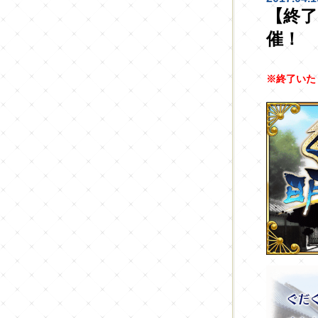
【終
催！
※終了いた