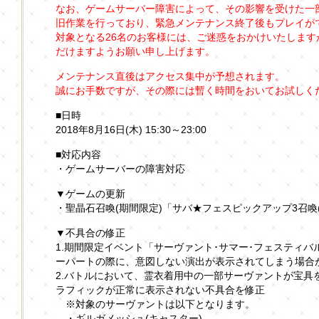
なお、ゲームサーバー障害によって、その影響を受けた一
旧作業を行っており、緊急メンテナンス終了後もプレイが
対象となる26名のお客様には、ご迷惑をおかけいたしま
だけますようお願い申し上げます。
メンテナンス直後はアクセス集中が予想されます。
誠にお手数ですが、その際には暫く時間をおいてお試しく
■日時
2018年8月16日(木) 15:30～23:00
■対応内容
・ゲームサーバーの障害対応
▼ゲームの更新
・聖晶石召喚(期間限定)「サバ★フェスピックアップ3召喚
▼不具合の修正
1.期間限定イベント「サーヴァント･サマー･フェスティ
ーパートの際に、意図しない演出が表示されてしまう場合
2.バトルにおいて、霊衣着用中の一部サーヴァントが宝具
ラフィックが正常に表示されない不具合を修正
※対象のサーヴァントは以下となります。
・ギルガメッシュ(キャスター)