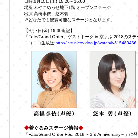
日時:9月15日(土) 15:20～16:00
場所:みやこめっせ地下1階 オープンステージ
出演:高橋李依、悠木碧
※どなたでも観覧可能なステージとなります。
【9月7日(金) 19:30追記】
「Fate/Grand Order」ゲストトーク in 京まふ 20
ニコニコ生放送:
http://live.nicovideo.jp/watch/lv315480466
◆
着ぐるみステージ情報
◆
「Fate/Grand Order Fes. 2018 ～3rd Anniver