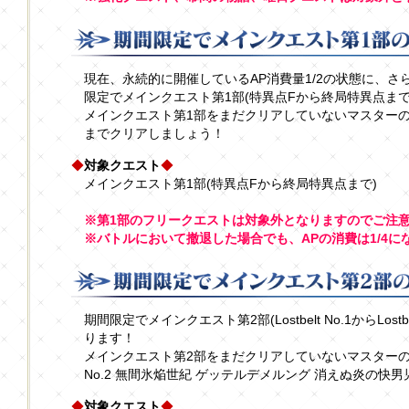
現在、永続的に開催しているAP消費量1/2の状態に、さら
限定でメインクエスト第1部(特異点Fから終局特異点まで
メインクエスト第1部をまだクリアしていないマスター
までクリアしましょう！
◆
対象クエスト
◆
メインクエスト第1部(特異点Fから終局特異点まで)
※第1部のフリークエストは対象外となりますのでご注
※バトルにおいて撤退した場合でも、APの消費は1/4に
期間限定でメインクエスト第2部(Lostbelt No.1からLostb
ります！
メインクエスト第2部をまだクリアしていないマスターの方は
No.2 無間氷焔世紀 ゲッテルデメルング 消えぬ炎の快
◆
対象クエスト
◆