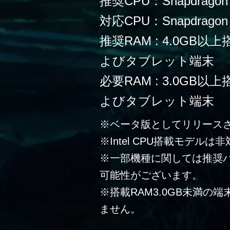
推奨CPU：Snapdragon
対応CPU：Snapdragon 
推奨RAM : 4.0G
よびタブレット端末
必要RAM : 3.0G
よびタブレット端末
※ベータ版としてリリース
※Intel CPU搭載モデルは
※一部機種に関しては推奨
可能性がございます。
※搭載RAM3.0GB未満の
ません。