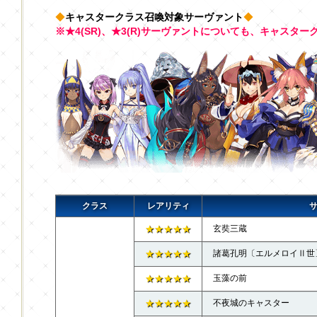
◆
キャスタークラス召喚対象サーヴァント
◆
※★4(SR)、★3(R)サーヴァントについても、キャスタ
クラス
レアリティ
★★★★★
玄奘三蔵
★★★★★
諸葛孔明〔エルメロイⅡ世
★★★★★
玉藻の前
★★★★★
不夜城のキャスター