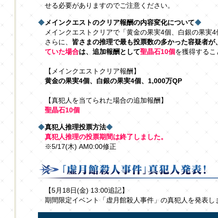
せる必要がありますのでご注意ください。
◆
メインクエストのクリア報酬の内容変化について
◆
メインクエストクリアで「黄金の果実4個、白銀の果実4個
さらに、
皆さまの推理で最も投票数の多かった容疑者が
ていた場合
は、追加報酬として
聖晶石10個
を獲得するこ
【メインクエストクリア報酬】
黄金の果実4個、白銀の果実4個、1,000万QP
【真犯人を当てられた場合の追加報酬】
聖晶石10個
◆
真犯人推理投票方法
◆
真犯人推理の投票期間は終了しました。
※5/17(木) AM0:00修正
【5月18日(金) 13:00追記】
期間限定イベント「虚月館殺人事件」の真犯人を発表し