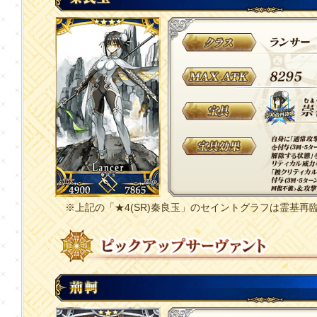
※上記の「★4(SR)秦良玉」のセイントグラフは霊基再