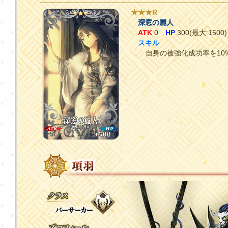
★★★R
深窓の麗人
ATK
0
HP
300(最大:1500)
スキル
自身の被強化成功率を10