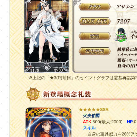
※上記の「★3(R)荊軻」のセイントグラフは霊基再臨第
★★★★★SSR
火炎伯爵
ATK
500(最大:2000)
HP
0
スキル
自身の宝具威力を20%ア