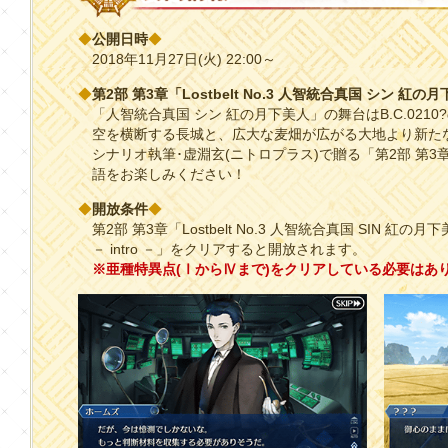
◆
公開日時
◆
2018年11月27日(火) 22:00～
◆
第2部 第3章「Lostbelt No.3 人智統合真国 シン 紅
「人智統合真国 シン 紅の月下美人」の舞台はB.C.021
空を横断する長城と、広大な麦畑が広がる大地より新た
シナリオ執筆･虚淵玄(ニトロプラス)で贈る「第2部 第
語をお楽しみください！
◆
開放条件
◆
第2部 第3章「Lostbelt No.3 人智統合真国 SIN 紅の月下
－ intro －」をクリアすると開放されます。
※亜種特異点(ⅠからⅣまで)をクリアしている必要はあ