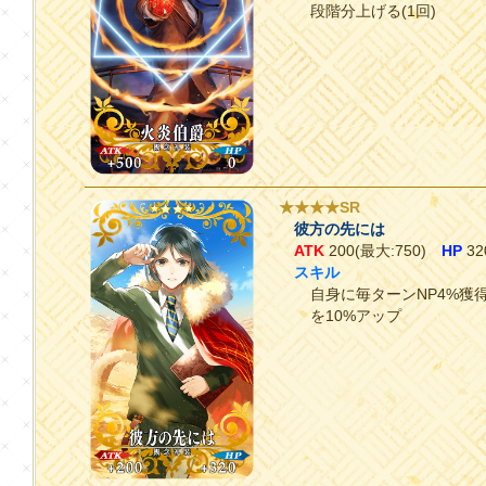
段階分上げる(1回)
★★★★SR
彼方の先には
ATK
200(最大:750)
HP
32
スキル
自身に毎ターンNP4%獲得
を10%アップ