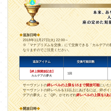
◆
追加日時
◆
2018年11月27日(火) 22:00～
※「マナプリズムを交換」にて交換できる「カルデアの
なりますのでご注意ください。
追加アイテム
交換可能回数
【絆上限開放記念】
1回
カルデアの夢火
サーヴァントの
絆レベルの上限を15まで開放可能
にいた
サーヴァントの絆レベルを11以上にあげるには、絆ポ
デアの夢火」と「QP」がそれぞれ
絆レベルの上限を1あ
◆
開放日時
◆