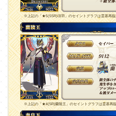
※上記の「★5(SSR)項羽」のセイントグラフは霊基再
※上記の「★4(SR)蘭陵王」のセイントグラフは霊基再