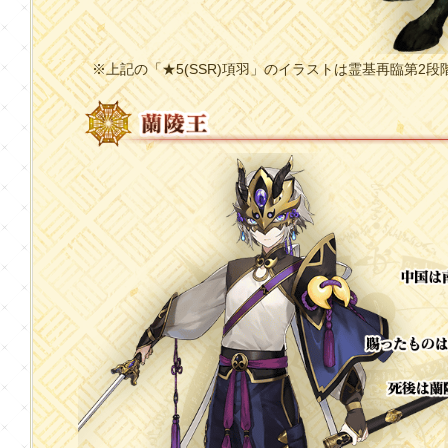
※上記の「★5(SSR)項羽」のイラストは霊基再臨第2