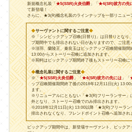
新規概念礼装「
★5(SSR)火炎伯爵
」「
★4(SR)彼方の先
て新登場！
さらに、★3(R)概念礼装のラインナップを一部リニュ
◆
サーヴァントに関するご注意
◆
※「シンピックアップ召喚(日替り)」は日替りとなり
プ期間中でも排出されない日がありますので、ご注意
※項羽、蘭陵王、秦良玉はピックアップ召喚開催期間終了後
13:00からストーリー召喚に追加されます。
※荊軻はピックアップ期間終了後もストーリー召喚に
◆
概念礼装に関するご注意
◆
※「
★5(SSR)火炎伯爵
」「
★4(SR)彼方の先には
」「
ップ召喚開催期間終了後の2018年12月11日(火) 13
ます。
※リニューアルにともない「★3(R)フリーランサー
外となり、ストーリー召喚でのみ排出されます。
※2018年12月11日(火) 13:00以降「★3(R)フ
排出されなくなり、フレンドポイント召喚へ追加され
ピックアップ期間中は、新登場サーヴァント、ピックア