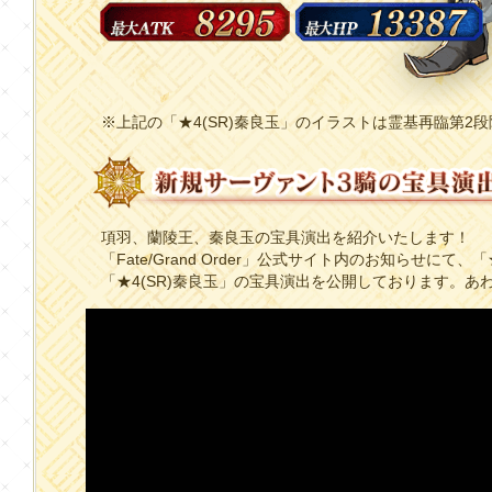
※上記の「★4(SR)秦良玉」のイラストは霊基再臨第2
項羽、蘭陵王、秦良玉の宝具演出を紹介いたします！
「Fate/Grand Order」公式サイト内のお知らせにて、「
「★4(SR)秦良玉」の宝具演出を公開しております。あ