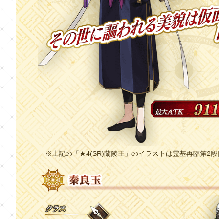
※上記の「★4(SR)蘭陵王」のイラストは霊基再臨第2