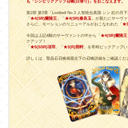
も「シンピックアップ召喚(日替り)」をおこなえます。
第2部 第3章「Lostbelt No.3 人智統合真国 シン 紅の
「
★4(SR)蘭陵王
」「
★4(SR)秦良玉
」が新たにサーヴァ
さらに、モーションのリニューアルがおこなわれた「
★
今回は上記4騎のサーヴァントの中から「
★4(SR)蘭陵王
クアップ！
「
★5(SSR)項羽
」「
★3(R)荊軻
」を常時ピックアップい
詳しくは、聖晶石召喚画面左下の召喚詳細をご確認くだ