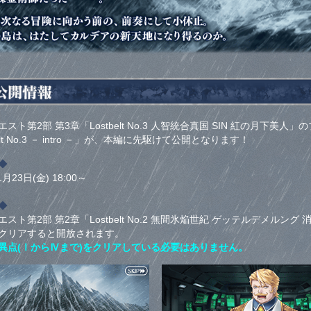
スト第2部 第3章「Lostbelt No.3 人智統合真国 SIN 紅の月下美人
belt No.3 － intro －」が、本編に先駆けて公開となります！
◆
1月23日(金) 18:00～
◆
スト第2部 第2章「Lostbelt No.2 無間氷焔世紀 ゲッテルデメルング
クリアすると開放されます。
異点(ⅠからⅣまで)をクリアしている必要はありません。