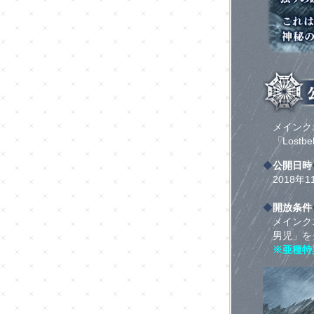
メインクエ
「Lost
◆
公開日時
2018年1
◆
開放条件
メインクエ
男児」を
※亜種特