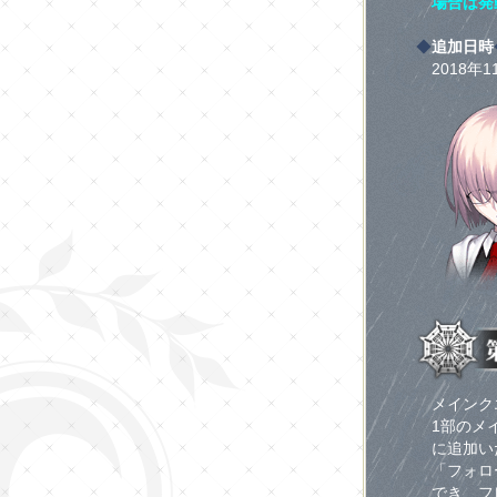
場合は発
◆
追加日時
2018年1
メインク
1部のメ
に追加い
「フォロ
でき、フ