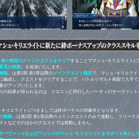
第1章の特定のメインクエストをクリア
することでマシュ･キリエライトに
星見の旅路
」を追加いたします。
旅路
」は第2部 第1章以降の
メインクエスト限定
で、マシュ･キリエライ
に編成し、クエストをクリアすることで、バトルリザルト画面で入手で
量がアップいたします。
スの効果が得られるのは、クエストに同行したパーティのサーヴァント
。
･キリエライトにつきましては絆ボーナスの対象外となります。
の旅路
」は第2部 第1章以降のメインクエストのみで発動し、フリーク
ストなどそのほかのクエストでは発動しません。
サーヴァントおよびフレンドのマシュ･キリエライトをサポート枠とし