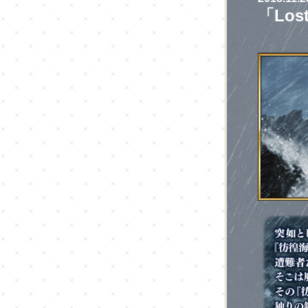
「Lost