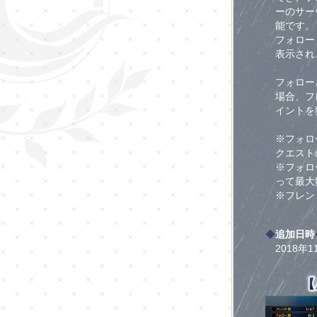
ーのサー
能です。
フォロー
表示され
フォロー
場合、フ
イントを
※フォロ
クエスト
※フォロ
って最大
※フレン
◆
追加日時
2018年1