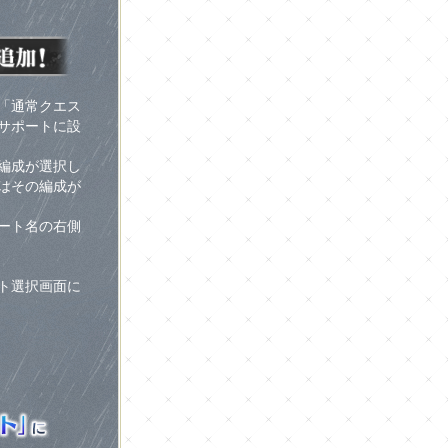
「通常クエス
サポートに設
編成が選択し
はその編成が
ート名の右側
ト選択画面に