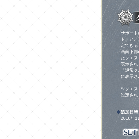
サポート
ト」と、
定できる
画面下部
たクエス
表示され
「通常ク
に表示さ
※クエス
設定され
◆
追加日時
2018年1