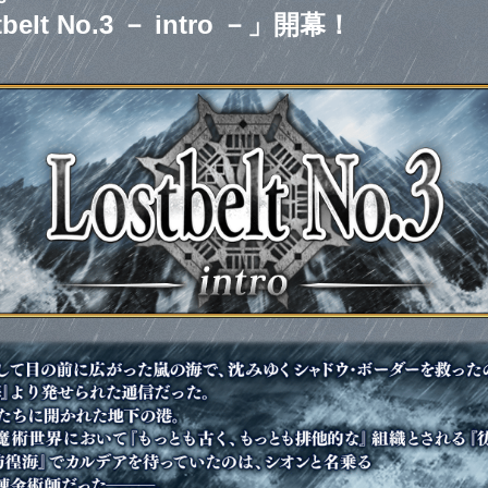
belt No.3 － intro －」開幕！