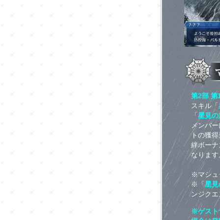
第2部 
スキル「
「
星見の
メンバー
トの獲得
絆ボーナ
なります
※マシュ
※「
星見
ンジクエ
※ゲスト