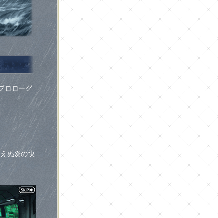
」のプロローグ
 消えぬ炎の快