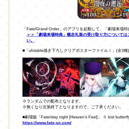
「Fate/Grand Order」のアプリを起動して、「劇場
＞＞「劇場来場特典」概念礼装の受け取り方については
い。
■「ufotable描き下ろしクリアポスターファイルⅠ」(全3種
※ランダムでの配布となります。
※無くなり次第終了となりますので、ご了承ください。
■劇場版「Fate/stay night [Heaven's Feel]」 Ⅱ.lost butt
https://www.fate-sn.com/