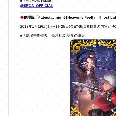
■「セガ公式Twitter」
@SEGA_OFFICIAL
◆
劇場版「Fate/stay night [Heaven's Feel]」 Ⅱ.lost b
2019年1月19日(土)～1月25日(金)の来場者特典の内容
■「劇場来場特典」概念礼装:闇夜の邂逅