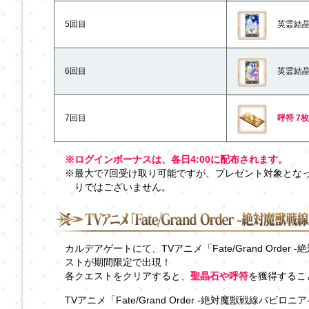
5回目
英霊結晶
6回目
英霊結晶
7回目
呼符 7枚
※ログインボーナスは、各日4:00に配布されます。
※最大で7回受け取り可能ですが、プレゼント対象とな
りではございません。
カルデアゲートにて、TVアニメ「Fate/Grand Orde
ストが期間限定で出現！
各クエストをクリアすると、
聖晶石や呼符
を獲得するこ
TVアニメ「Fate/Grand Order -絶対魔獣戦線バ