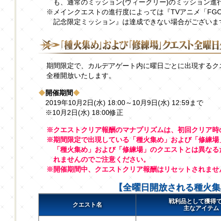
も、通常のミッション(ウィークリー)のミッション進
※メインクエストの進行度によっては『TVアニメ「FGO
記念限定ミッション』は達成できない場合がございま
期間限定で、カルデアゲート内に曜日ごとに出現するク
全種開放いたします。
◆
開催期間
◆
2019年10月2日(水) 18:00～10月9日(水) 12:59まで
※10月2日(水) 18:00修正
※クエストクリア報酬のマナプリズムは、初回クリア時
※期間限定で出現している「種火集め」および「修練場
「種火集め」および「修練場」のクエストとは異なる
れませんのでご注意ください。
※開催期間中、クエストクリア報酬はリセットされませ
【全曜日開放される種火集
戦利品として獲得
クエスト名
主なアイテム