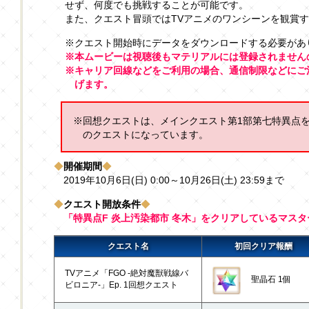
せず、何度でも挑戦することが可能です。
また、クエスト冒頭ではTVアニメのワンシーンを観賞
※クエスト開始時にデータをダウンロードする必要があ
※本ムービーは視聴後もマテリアルには登録されません
※キャリア回線などをご利用の場合、通信制限などにご
げます。
※回想クエストは、メインクエスト第1部第七特異点をモ
のクエストになっています。
◆
開催期間
◆
2019年10月6日(日) 0:00～10月26日(土) 23:59まで
◆
クエスト開放条件
◆
「特異点F 炎上汚染都市 冬木」をクリアしているマス
クエスト名
初回クリア報酬
TVアニメ「FGO -絶対魔獣戦線バ
聖晶石 1個
ビロニア-」Ep. 1回想クエスト