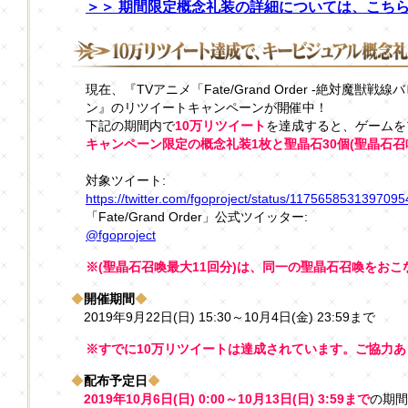
＞＞ 期間限定概念礼装の詳細については、こち
現在、『TVアニメ「Fate/Grand Order -絶対魔獣
ン』のリツイートキャンペーンが開催中！
下記の期間内で
10万リツイート
を達成すると、ゲームを
キャンペーン限定の概念礼装1枚と聖晶石30個(聖晶石召喚
対象ツイート:
https://twitter.com/fgoproject/status/117565853139709
「Fate/Grand Order」公式ツイッター:
@fgoproject
※(聖晶石召喚最大11回分)は、同一の聖晶石召喚をお
◆
開催期間
◆
2019年9月22日(日) 15:30～10月4日(金) 23:59まで
※すでに10万リツイートは達成されています。ご協力
◆
配布予定日
◆
2019年10月6日(日) 0:00～10月13日(日) 3:59まで
の期