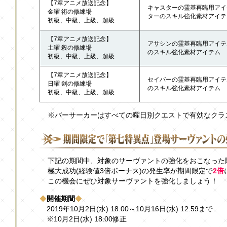
【7章アニメ放送記念】
キャスターの霊基再臨用アイ
金曜 術の修練場
ターのスキル強化素材アイテ
初級、中級、上級、超級
【7章アニメ放送記念】
アサシンの霊基再臨用アイテ
土曜 殺の修練場
のスキル強化素材アイテム
初級、中級、上級、超級
【7章アニメ放送記念】
セイバーの霊基再臨用アイテ
日曜 剣の修練場
のスキル強化素材アイテム
初級、中級、上級、超級
※バーサーカーはすべての曜日別クエストで有効なクラ
下記の期間中、対象のサーヴァントの強化をおこなった際
極大成功(経験値3倍ボーナス)の発生率が期間限定で
2倍
この機会にぜひ対象サーヴァントを強化しましょう！
◆
開催期間
◆
2019年10月2日(水) 18:00～10月16日(水) 12:59まで
※10月2日(水) 18:00修正