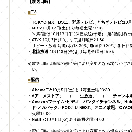
【放送日時】
TV
・
TOKYO MX、BS11、群馬テレビ、とちぎテレビ:
10
・
MBS:
10月12日(土)より毎週土曜27:08
※第2話は10月13日(日)深夜放送(予定)、第3話以降
・
AT-X:
10月7日(月)より毎週月曜日21:30
リピート放送:毎週(水)13:30/毎週(金)29:30/毎週(日)26
・
北陸放送:
10月18日(金)より毎週金曜日25:55
※放送日時は編成の都合等により変更となる場合がござ
い。
配信
・
AbemaTV:
10月5日(土)より毎週土曜23:30
・
dアニメストア、ニコニコ生放送、ニコニコチャンネル
・
Amazonプライム･ビデオ、バンダイチャンネル、Hu
ド メガパック、FOD、U-NEXT、アニメ放題、GYAO
火曜12:00
・
Netflix:
10月8日(火)より毎週火曜24:00
※配信日時は編成の都合等により変更となる場合がござ