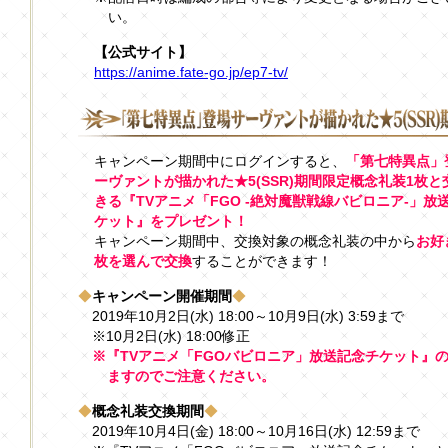
い。
【公式サイト】
https://anime.fate-go.jp/ep7-tv/
キャンペーン期間中にログインすると、
「第七特異点」
ーヴァントが描かれた★5(SSR)期間限定概念礼装1枚と
きる『TVアニメ「FGO -絶対魔獣戦線バビロニア-」放
ケット』をプレゼント！
キャンペーン期間中、交換対象の概念礼装の中から
お好
枚を選んで交換
することができます！
◆
キャンペーン開催期間
◆
2019年10月2日(水) 18:00～10月9日(水) 3:59まで
※10月2日(水) 18:00修正
※『TVアニメ「FGOバビロニア」放送記念チケット』
ますのでご注意ください。
◆
概念礼装交換期間
◆
2019年10月4日(金) 18:00～10月16日(水) 12:59まで