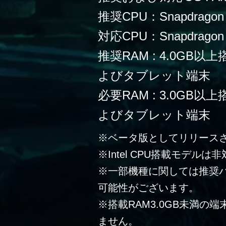
推奨CPU：Snapdragon
対応CPU：Snapdragon 
推奨RAM : 4.0G
よびタブレット端末
必要RAM : 3.0G
よびタブレット端末
※ベータ版としてリリース
※Intel CPU搭載モデルは
※一部機種に関しては推奨
可能性がございます。
※搭載RAM3.0GB未満の
ません。