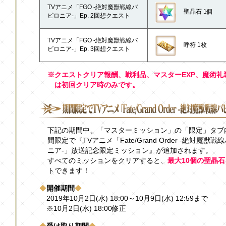
TVアニメ「FGO -絶対魔獣戦線バ
聖晶石 1個
ビロニア-」Ep. 2回想クエスト
TVアニメ「FGO -絶対魔獣戦線バ
呼符 1枚
ビロニア-」Ep. 3回想クエスト
※クエストクリア報酬、戦利品、マスターEXP、魔術礼
は初回クリア時のみです。
下記の期間中、「マスターミッション」の「限定」タブ
間限定で『TVアニメ「Fate/Grand Order -絶対魔獣戦
ニア-」放送記念限定ミッション』が追加されます。
すべてのミッションをクリアすると、
最大10個の聖晶石
トできます！
◆
開催期間
◆
2019年10月2日(水) 18:00～10月9日(水) 12:59まで
※10月2日(水) 18:00修正
◆
受け取り期間
◆