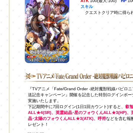
ATK
100(最大:100)
HP
10
スキル
クエストクリア時に得られ
『TVアニメ「Fate/Grand Order -絶対魔獣戦線バビロ
送記念キャンペーン』開催を記念した特別ログインボー
実施いたします。
下記期間中に7回ログイン(1日1回カウント)すると、
叡
ALL★4(SR)、英霊結晶･星のフォウくんALL★3(HP)
晶･太陽のフォウくんALL★3(ATK)、呼符
などを含む報
レゼント！