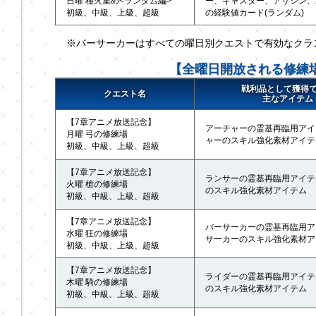
日曜 種火集め<ランダム編>
ー、キャスター、アサシン、
初級、中級、上級、超級
の経験値カード(ランダム)
※バーサーカーはすべての曜日別クエストで有効なクラ
【全曜日開放される修練
戦利品として獲得
クエスト名
主なアイテム
【7章アニメ放送記念】
アーチャーの霊基再臨用アイ
月曜 弓の修練場
ャーのスキル強化素材アイテ
初級、中級、上級、超級
【7章アニメ放送記念】
ランサーの霊基再臨用アイテ
火曜 槍の修練場
のスキル強化素材アイテム
初級、中級、上級、超級
【7章アニメ放送記念】
バーサーカーの霊基再臨用ア
水曜 狂の修練場
サーカーのスキル強化素材ア
初級、中級、上級、超級
【7章アニメ放送記念】
ライダーの霊基再臨用アイテ
木曜 騎の修練場
のスキル強化素材アイテム
初級、中級、上級、超級