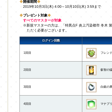
◆
開催期間
◆
2019年10月3日(木) 4:00～10月10日(木) 3:59まで
◆
プレゼント対象
◆
すべてのマスターが対象
※新規マスターの方は、「特異点F 炎上汚染都市 冬木 
ただく必要がございます。
ログイン回数
1回目
フレンドポ
2回目
叡智の猛火
3回目
白銀の果
4回目
マナプリ