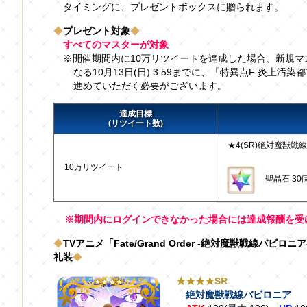
タイミングに、プレゼントボックスに贈られます。
◆
プレゼント対象
◆
すべてのマスターが対象
※開催期間内に10万リツイートを達成した場合、新規
なる10月13日(日) 3:59までに、「特異点F 炎上汚染
進めていただく必要がございます。
達成目標
(リツイート数)
★4(SR)絶対魔獣戦
10万リツイート
聖晶石 30
※期間内にログインできなかった場合には達成報酬を受
◆
TVアニメ「Fate/Grand Order -絶対魔獣戦線バ
礼装
◆
★★★★SR
絶対魔獣戦線バビロニア