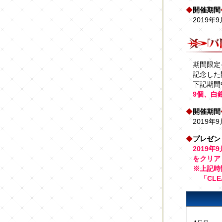
◆
開催期間
2019年9
期間限定
記念した
下記期間
9個、白
◆
開催期間
2019年9
◆
プレゼン
2019年
をクリア
※上記時
「CL