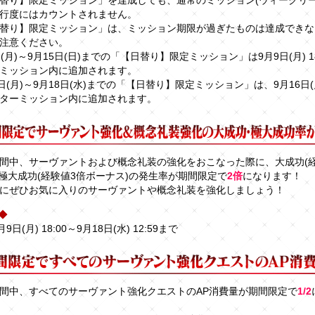
替り】限定ミッション」を達成しても、通常のミッション(ウィークリー
行度にはカウントされません。
替り】限定ミッション」は、ミッション期限が過ぎたものは達成できな
注意ください。
(月)～9月15日(日)までの「【日替り】限定ミッション」は9月9日(月) 1
ミッション内に追加されます。
日(月)～9月18日(水)までの「【日替り】限定ミッション」は、9月16日(月)
ターミッション内に追加されます。
間中、サーヴァントおよび概念礼装の強化をおこなった際に、大成功(経
･極大成功(経験値3倍ボーナス)の発生率が期間限定で
2倍
になります！
にぜひお気に入りのサーヴァントや概念礼装を強化しましょう！
◆
月9日(月) 18:00～9月18日(水) 12:59まで
間中、すべてのサーヴァント強化クエストのAP消費量が期間限定で
1/2