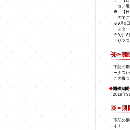
※「【日
ョン進
※「【日
のでご
※9月9日
スター
※9月16
りマス
下記の期
ーナス)
この機会
◆
開催期間
2019年9
下記の期
す！