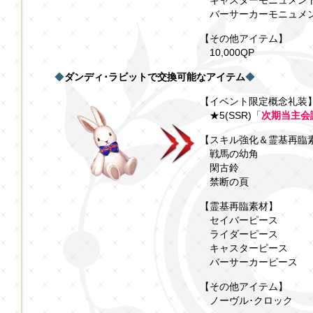
バーサーカーモニュメ
【その他アイテム】
10,000QP
◆
ダンディ･ラビットで交換可能なアイテム
◆
【イベント限定概念礼装
★5(SSR)「
次期当主会
【スキル強化＆霊基再臨
戦馬の幼角
閑古鈴
禁断の頁
【霊基再臨素材】
セイバーピース
ライダーピース
キャスターピース
バーサーカーピース
【その他アイテム】
ノーヴル･クロック