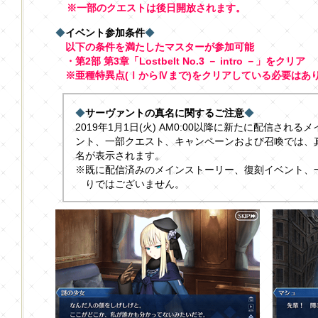
※一部のクエストは後日開放されます。
◆
イベント参加条件
◆
以下の条件を満たしたマスターが参加可能
・第2部 第3章「Lostbelt No.3 － intro －」をクリア
※亜種特異点(ⅠからⅣまで)をクリアしている必要はあ
◆
サーヴァントの真名に関するご注意
◆
2019年1月1日(火) AM0:00以降に新たに配信され
ント、一部クエスト、キャンペーンおよび召喚では、
名が表示されます。
※既に配信済みのメインストーリー、復刻イベント、
りではございません。