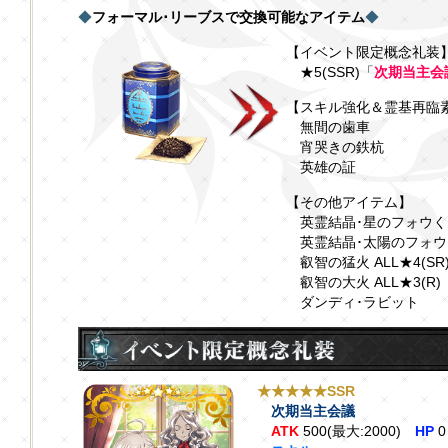
◆
フォーマル･リーブスで交換可能なアイテム
◆
【イベント限定概念礼装
★5(SSR)「
次期当主会
【スキル強化＆霊基再臨
無間の歯車
宵哭きの鉄杭
英雄の証
【その他アイテム】
英霊結晶･星のフォウくんA
英霊結晶･太陽のフォウくん
叡智の猛火 ALL★4(SR
叡智の大火 ALL★3(R)
ダンディ･ラビット
★★★★★SSR
次期当主会議
ATK
500(最大:2000)
HP
0