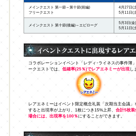
メインクエスト 第一節～第十節(前編)
4月27日(土
フリークエスト
5月11日(土)
5月3日(金)
メインクエスト 第十節(後編)～エピローグ
5月11日(土)
コラボレーションイベント「レディ･ライネスの事件簿
ークエストでは、
低確率(25％)でレアエネミーが出現
し
レアエネミーはイベント限定概念礼装「次期当主会議」
すると出現率が上がり、1枚につき15%上昇、
合計5枚装
場合には、出現率を100％
にすることができます。