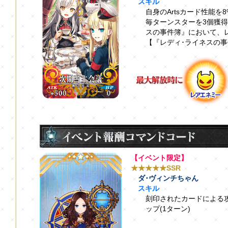
スキル
自身のArtsカード性能を
毎ターンスターを3個獲
スの事件簿』において、レ
【『レディ･ライネスの
【イベント限定】
★★★★★SSR
ダ･ヴィンチちゃん
スキル
刻印されたカードによる攻
ップ(1ターン)