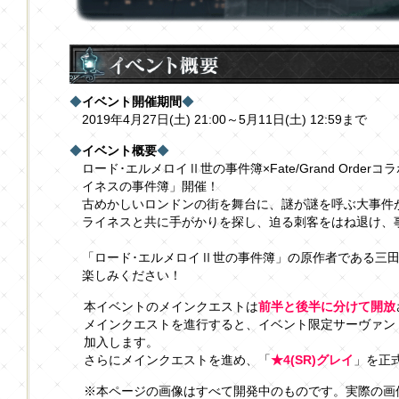
◆
イベント開催期間
◆
2019年4月27日(土) 21:00～5月11日(土) 12:59まで
◆
イベント概要
◆
ロード･エルメロイⅡ世の事件簿×Fate/Grand Orde
イネスの事件簿」開催！
古めかしいロンドンの街を舞台に、謎が謎を呼ぶ大事件
ライネスと共に手がかりを探し、迫る刺客をはね退け、
「ロード･エルメロイⅡ世の事件簿」の原作者である三
楽しみください！
本イベントのメインクエストは
前半と後半に分けて開放
メインクエストを進行すると、イベント限定サーヴァン
加入します。
さらにメインクエストを進め、「
★4(SR)グレイ
」を正
※本ページの画像はすべて開発中のものです。実際の画