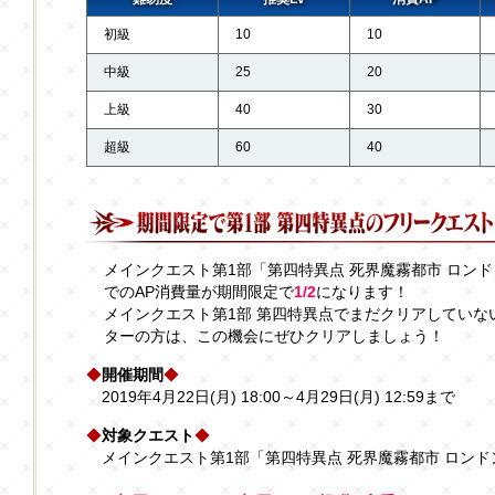
初級
10
10
中級
25
20
上級
40
30
超級
60
40
メインクエスト第1部「第四特異点 死界魔霧都市 ロン
でのAP消費量が期間限定で
1/2
になります！
メインクエスト第1部 第四特異点でまだクリアしてい
ターの方は、この機会にぜひクリアしましょう！
◆
開催期間
◆
2019年4月22日(月) 18:00～4月29日(月) 12:59まで
◆
対象クエスト
◆
メインクエスト第1部「第四特異点 死界魔霧都市 ロン