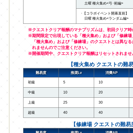
土曜 種火集め<弓･術編>
･【コラボイベント開幕直前】
日曜 種火集め<ランダム編>
※クエストクリア報酬のマナプリズムは、初回クリア時
※期間限定で出現している「種火集め」および「修練場
「種火集め」および「修練場」のクエストとは異なる
れませんのでご注意ください。
※開催期間中、クエストクリア報酬はリセットされませ
【種火集め クエストの難
難易度
推奨Lv
消費AP
初級
5
10
中級
10
20
上級
25
30
超級
40
40
【修練場 クエストの難易
難易度
推奨Lv
消費AP