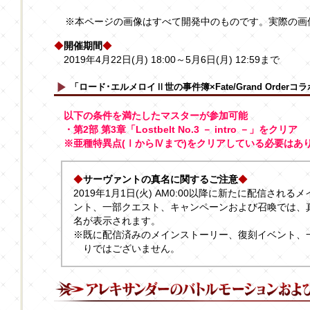
※本ページの画像はすべて開発中のものです。実際の画
◆
開催期間
◆
2019年4月22日(月) 18:00～5月6日(月) 12:59まで
「ロード･エルメロイⅡ世の事件簿×Fate/Grand Orde
以下の条件を満たしたマスターが参加可能
・第2部 第3章「Lostbelt No.3 － intro －」をクリア
※亜種特異点(ⅠからⅣまで)をクリアしている必要はあ
◆
サーヴァントの真名に関するご注意
◆
2019年1月1日(火) AM0:00以降に新たに配信され
ント、一部クエスト、キャンペーンおよび召喚では、
名が表示されます。
※既に配信済みのメインストーリー、復刻イベント、
りではございません。