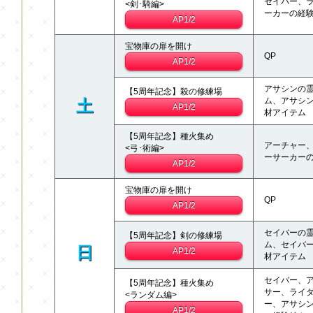
セイバー、
<剣･騎編>
ーカーの経
AP1/2
宝物庫の扉を開け
QP
AP1/2
アサシンの
【5周年記念】殺の修練場
ム、アサシ
土
AP1/2
材アイテム
【5周年記念】種火集め
アーチャー
<弓･術編>
ーサーカー
AP1/2
宝物庫の扉を開け
QP
AP1/2
セイバーの
【5周年記念】剣の修練場
ム、セイバ
日
AP1/2
材アイテム
セイバー、
【5周年記念】種火集め
サー、ライ
<ランダム編>
ー、アサシ
AP1/2