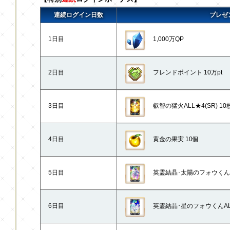
連続ログイン日数
プレゼ
1日目
1,000万QP
2日目
フレンドポイント 10万pt
3日目
叡智の猛火ALL★4(SR) 10
4日目
黄金の果実 10個
5日目
英霊結晶･太陽のフォウくんALL
6日目
英霊結晶･星のフォウくんALL★