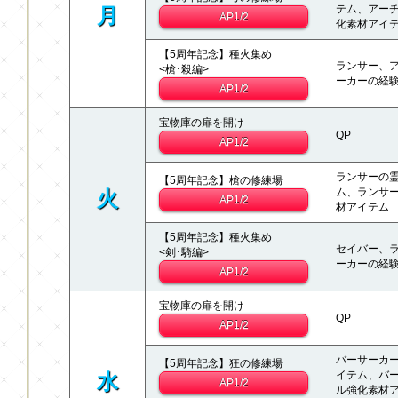
テム、アー
月
AP1/2
化素材アイ
【5周年記念】種火集め
ランサー、
<槍･殺編>
ーカーの経
AP1/2
宝物庫の扉を開け
QP
AP1/2
ランサーの
【5周年記念】槍の修練場
ム、ランサ
火
AP1/2
材アイテム
【5周年記念】種火集め
セイバー、
<剣･騎編>
ーカーの経
AP1/2
宝物庫の扉を開け
QP
AP1/2
バーサーカ
【5周年記念】狂の修練場
イテム、バ
水
AP1/2
ル強化素材