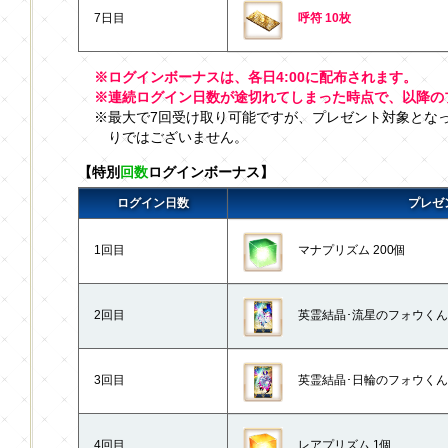
7日目
呼符 10枚
※ログインボーナスは、各日4:00に配布されます。
※連続ログイン日数が途切れてしまった時点で、以降の
※最大で7回受け取り可能ですが、プレゼント対象とな
りではございません。
【特別
回数
ログインボーナス】
ログイン日数
プレゼ
1回目
マナプリズム 200個
2回目
英霊結晶･流星のフォウくんAL
3回目
英霊結晶･日輪のフォウくんALL
4回目
レアプリズム 1個