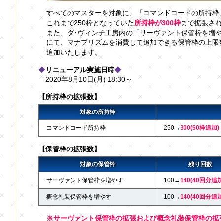
すべてのマスターを対象に、「コマンドコードの所持枠
これまで250枠となっていた
所持枠が300枠
まで拡張さ
また、ダ･ヴィンチ工房内の「サーヴァント保管枠を増
にて、マナプリズムを消費して追加できる保管枠の上限数を
追加いたします。
◆
リニューアル実施日時
◆
2020年8月10日(月) 18:30～
【所持枠の拡張数】
対象の所持枠
コマンドコード所持枠
250→
300(50枠追加)
【保管枠の拡張数】
対象の保管枠
残り回数
サーヴァント保管枠を増やす
100→
140(40回分追加
概念礼装保管枠を増やす
100→
140(40回分追加
※サーヴァント保管枠の拡張および概念礼装保管枠の拡