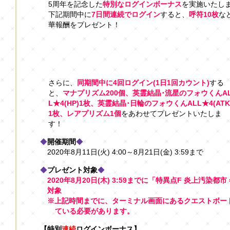
5周年を記念した
特別なログインボーナス
を実施いたし
下記期間中に
7日間連続でログイン
すると、
呼符10枚
な
華報酬をプレゼント！
さらに、
同期間中に4回ログイン(1日1回カウント)
する
と、
マナプリズム200個、英霊結晶･流星のフォウくんA
L★4(HP)1枚、英霊結晶･日輪のフォウくんALL★4(ATK
1枚、レアプリズム1個
をあわせてプレゼントいたしま
す！
◆
開催期間
◆
2020年8月11日(火) 4:00～8月21日(金) 3:59まで
◆
プレゼント対象
◆
2020年8月20日(木) 3:59までに「特異点F 炎上汚
対象
※上記時間までに、ターミナル画面にあるクエストボード
ている必要があります。
【特別
連続
ログインボーナス】