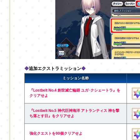
◆
追加エクストラミッション
◆
ミッション名称
『Lostbelt No.4 創世滅亡輪廻 ユガ･クシェートラ』を
クリアせよ
『Lostbelt No.5 神代巨神海洋 アトランティス 神を撃
ち落とす日』をクリアせよ
強化クエストを90個クリアせよ