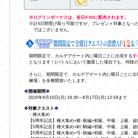
※ログインボーナスは、各日4:00に配布されます。
※計4日間受け取り可能ですが、プレゼント対象となっ
ではございません。
期間限定で、カルデアゲート内に曜日ごとに出現する
す
となります！(バトルにおいて撤退した場合でも、同様の
さらに、期間限定で、カルデアゲート内に曜日ごとに出
練場」を全種開放いたします。
◆
開催期間
◆
2020年8月10日(月) 18:30～8月17日(月) 12:59まで
◆
対象クエスト
◆
・種火集め
【5周年記念】種火集め<槍･殺編>初級、中級、上級、超
【5周年記念】種火集め<剣･騎編>初級、中級、上級、超
【5周年記念】種火集め<弓･術編>初級、中級、上級、超