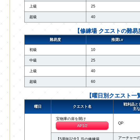
上級
25
超級
40
【修練場 クエストの難易
難易度
推奨Lv
初級
10
中級
25
上級
40
超級
60
【曜日別クエスト一
戦利品と
曜日
クエスト名
主
宝物庫の扉を開け
QP
AP1/2
アーチャー
【5周年記念】弓の修練場