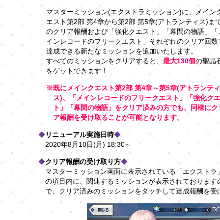
マスターミッション(エクストラミッション)に、メイン
エスト第2部 第4章から第2部 第5章(アトランティス)ま
のクリア報酬および「強化クエスト」「幕間の物語」「
インレコードのフリークエスト」それぞれのクリア回数
達成できる新たなミッションを追加いたします。
すべてのミッションをクリアすると、
最大130個
の聖晶
をゲットできます！
※既にメインクエスト第2部 第4章～第5章(アトランテ
ス)、「メインレコードのフリークエスト」「強化ク
ト」「幕間の物語」をクリア済みの方でも、同様にク
ア報酬を受け取ることが可能となります。
◆
リニューアル実施日時
◆
2020年8月10日(月) 18:30～
◆
クリア報酬の受け取り方
◆
マスターミッション画面に表示されている「エクストラ
の項目内に、関連するミッションが表示されております
で、クリア済みのミッションをタッチして達成報酬を受