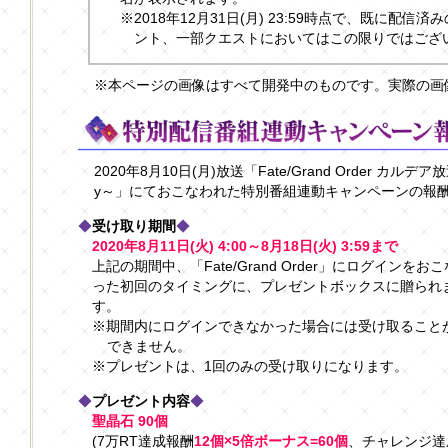
※2018年12月31日(月) 23:59時点で、既に配
ント、一部クエストにおいてはこの限りではござ
※本ページの画像はすべて開発中のものです。実際の画
2020年8月10日(月)放送「Fate/Grand Order カルデア放送局
y～」にておこなわれた特別番組連動キャンペーンの報
◆
受け取り期間
◆
2020年8月11日(火) 4:00～8月18日(火) 3:59まで
上記の期間中、「Fate/Grand Order」にログインをおこ
った初回のタイミングに、プレゼントボックスに贈られ
す。
※期間内にログインできなかった場合には受け取ること
できません。
※プレゼントは、1回のみの受け取りになります。
◆
プレゼント内容
◆
聖晶石 90個
(7万RT達成報酬
12個×5倍ボーナス=60個
、チャレンジ達