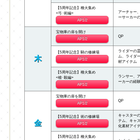
【5周年記念】種火集め
アーチャー
<弓･術編>
ーサーカー
AP1/2
宝物庫の扉を開け
QP
AP1/2
ライダーの
【5周年記念】騎の修練場
ム、ライダ
木
AP1/2
材アイテム
【5周年記念】種火集め
ランサー、
<槍･殺編>
ーカーの経
AP1/2
宝物庫の扉を開け
QP
AP1/2
キャスター
【5周年記念】術の修練場
テム、キャ
金
AP1/2
化素材アイ
【5周年記念】種火集め