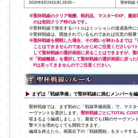
2020年9月24日(木) 18:00～
聖杯戦線 
※聖杯戦線のクリア報酬、戦利品、マスターEXP、魔術
のは初回クリア時のみです。
※聖杯戦線で発生するバトルはミッションの達成条件に
※聖杯戦線は、開放されているものであれば任意の順番
※聖杯戦線を開戦した場合、その戦いが終わるまでは「
ことはできませんのであらかじめご注意ください(バ
して聖杯戦線の選択画面に戻ることはできますが、聖
※「戦線離脱」を選択して聖杯戦線の選択画面に戻った
Pは戻ってきませんのでご注意ください。
まずは「戦線準備」で聖杯戦線に挑むメンバーを編
聖杯戦線では、まず初めに「戦線準備画面」で、マスタ
ーヴァントを選択します。
聖杯戦線ごとにTOTAL CO
収まるよう編成しましょう。最低でも1騎のサーヴァン
撃マスを埋めなくても開戦できます。
編成を終えたら、画面右下の「戦線開始」をタッチする