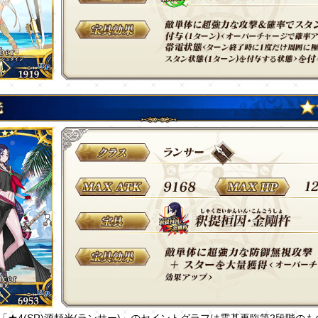
「★4(SR)源頼光(ランサー)」のセイントグラフは霊基再臨第2段階の