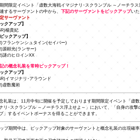
期間限定イベント「虚数大海戦イマジナリ･スクランブル ～ノーチラス
連するサーヴァントの中から、
下記のサーヴァントをピックアップ
いた
定サーヴァント
ックアップ】
SR)楊貴妃
ピックアップ】
SR)フランケンシュタイン(セイバー)
R)源頼光(ランサー)
R)謎のヒロインXX
記の概念礼装を常時ピックアップ！
ックアップ】
SSR)イマジナリ･アラウンド
R)虚数魔術
念礼装は、11月中旬に開催を予定しております期間限定イベント「虚数
ナリ･スクランブル ～ノーチラス浮上せよ～」において、「自身の攻撃
プ」するイベントボーナスを得ることができます。
ップ期間中は、ピックアップ対象のサーヴァントと概念礼装の出現確率