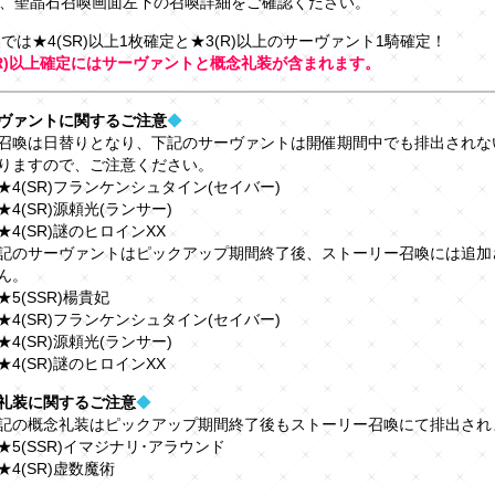
、聖晶石召喚画面左下の召喚詳細をご確認ください。
喚では★4(SR)以上1枚確定と★3(R)以上のサーヴァント1騎確定！
SR)以上確定にはサーヴァントと概念礼装が含まれます。
ヴァントに関するご注意
◆
召喚は日替りとなり、下記のサーヴァントは開催期間中でも排出されな
りますので、ご注意ください。
★4(SR)フランケンシュタイン(セイバー)
★4(SR)源頼光(ランサー)
★4(SR)謎のヒロインXX
記のサーヴァントはピックアップ期間終了後、ストーリー召喚には追加
ん。
★5(SSR)楊貴妃
★4(SR)フランケンシュタイン(セイバー)
★4(SR)源頼光(ランサー)
★4(SR)謎のヒロインXX
礼装に関するご注意
◆
記の概念礼装はピックアップ期間終了後もストーリー召喚にて排出され
★5(SSR)イマジナリ･アラウンド
★4(SR)虚数魔術