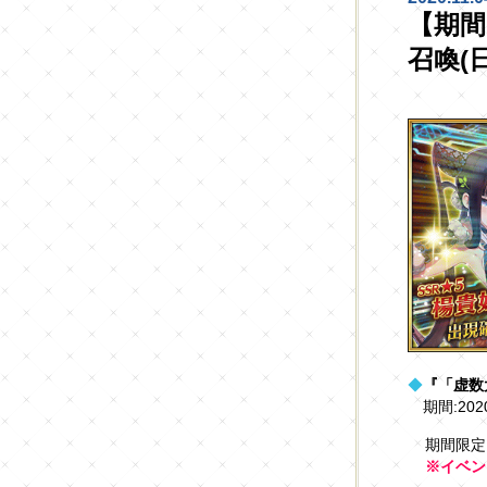
【期間
召喚(
◆
『「虚数
期間:202
期間限定
※イベン