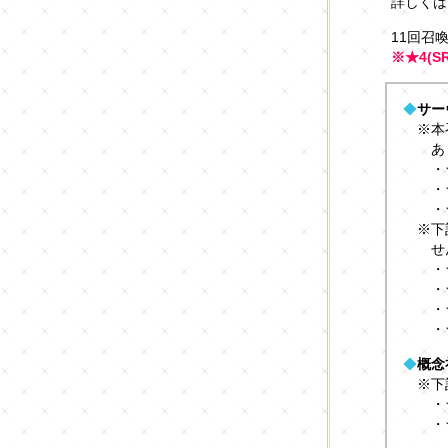
詳しくは
11回召
※★4(
◆
サー
※本
あ
・
・
・
※下
せ
・
・
・
・
◆
概念
※下
・
・