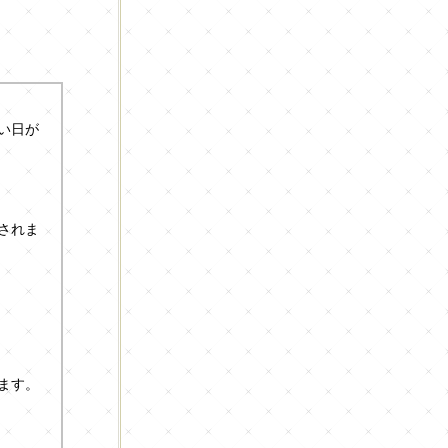
い日が
されま
ます。