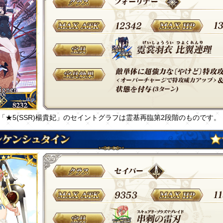
「★5(SSR)楊貴妃」のセイントグラフは霊基再臨第2段階のものです。