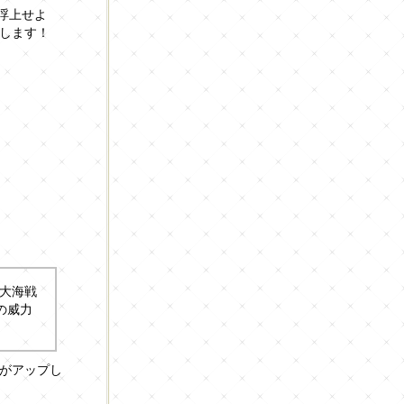
浮上せよ
します！
大海戦
の威力
がアップし