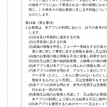
の他本アプリにおいて実現される一切の状態にかか
同じ。）の喪失その他お客様に生じる不利益につい
ものとします。
第14条（禁止事項）
1.お客様は、本アプリの利用にあたり、以下の各号の
します。
(1)法令及び本規約に違反する行為
(2)公序良俗に反する行為
(3)虚偽の情報を申告してユーザー登録をする行為
第三者に対して事実に反する情報を提供し又は流
(4)他のお客様の個人情報を不当に収集し利用する行
(5)当社又は第三者の知的財産権、人格権その他の
(6)本アプリ及び本アプリから得られた情報を用い
(7)本アプリの内外を問わず、アカウント並びにア
データ等（ただし、これらに限られないものとし
類似するものにより売買し、又は交換取引をする
(8)本アプリの内外を問わず、前号の売買又は交換
行われる一切の行為
(9)単独又は他のお客様と共謀して、又は他のお客
本アプリの利用により得られる結果を不正に操作
(10)本アプリを運営するためのサーバー又はネッ