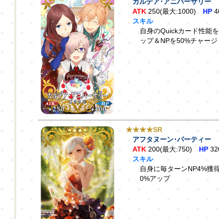
カルデア･アニバーサリー
ATK
250(最大:1000)
HP
4
スキル
自身のQuickカード性能を
ップ＆NPを50%チャー
★★★★SR
アフタヌーン･パーティー
ATK
200(最大:750)
HP
32
スキル
自身に毎ターンNP4%獲得
0%アップ