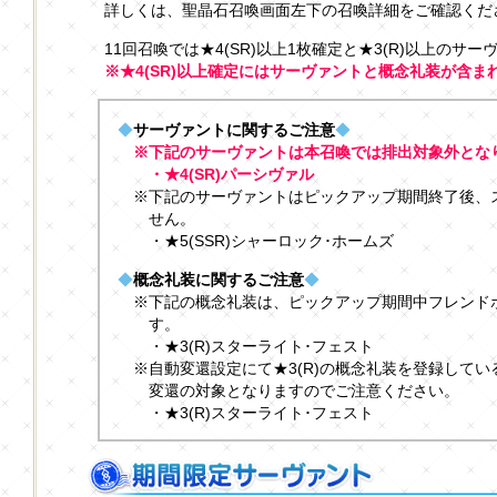
詳しくは、聖晶石召喚画面左下の召喚詳細をご確認くだ
11回召喚では★4(SR)以上1枚確定と★3(R)以上のサ
※★4(SR)以上確定にはサーヴァントと概念礼装が含ま
◆
サーヴァントに関するご注意
◆
※下記のサーヴァントは本召喚では排出対象外とな
・★4(SR)パーシヴァル
※下記のサーヴァントはピックアップ期間終了後、
せん。
・★5(SSR)シャーロック･ホームズ
◆
概念礼装に関するご注意
◆
※下記の概念礼装は、ピックアップ期間中フレンド
す。
・★3(R)スターライト･フェスト
※自動変還設定にて★3(R)の概念礼装を登録して
変還の対象となりますのでご注意ください。
・★3(R)スターライト･フェスト