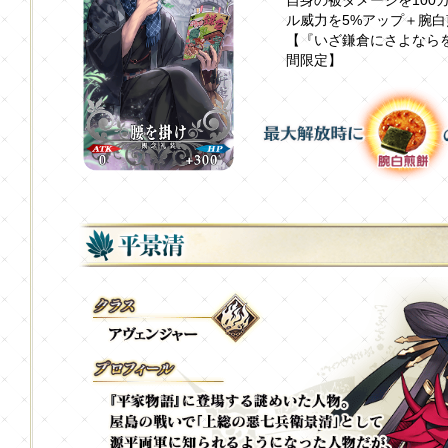
自身の被ダメージを100
ル威力を5%アップ＋腕白
【『いざ鎌倉にさよならを ～L
間限定】