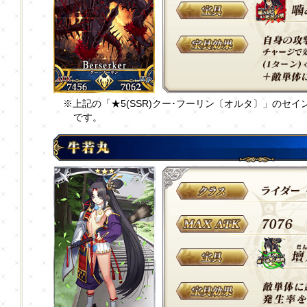
※上記の「★5(SSR)クー･フーリン〔オルタ〕」のセ
です。