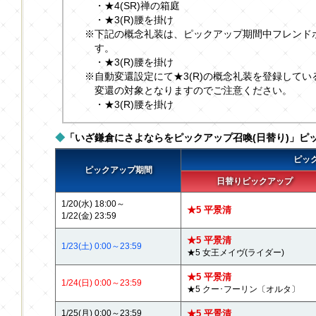
・★4(SR)禅の箱庭
・★3(R)腰を掛け
※下記の概念礼装は、ピックアップ期間中フレンド
す。
・★3(R)腰を掛け
※自動変還設定にて★3(R)の概念礼装を登録して
変還の対象となりますのでご注意ください。
・★3(R)腰を掛け
◆
「いざ鎌倉にさよならをピックアップ召喚(日替り)」ピ
ピッ
ピックアップ期間
日替りピックアップ
1/20(水) 18:00～
★5 平景清
1/22(金) 23:59
★5 平景清
1/23(土) 0:00～23:59
★5 女王メイヴ(ライダー)
★5 平景清
1/24(日) 0:00～23:59
★5 クー･フーリン〔オルタ〕
1/25(月) 0:00～23:59
★5 平景清