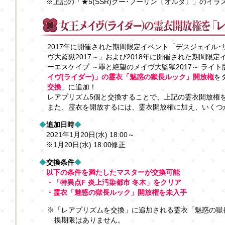
※上記の「★5(SSR)クー･フーリン〔オルタ〕」のイ
2017年に開催された期間限定イベント「デスジェイル･
ヴ大監獄2017～」および2018年に開催された期間限定
ーエスケイプ ～罪と絶望のメイヴ大監獄2017～ ライ
イヴ(ライダー)」の霊衣「魅惑の獄長ルック」開放権
を
交換
」に追加！
レアプリズム5個と交換することで、上記の霊衣開放権
また、霊衣を開放するには、霊衣開放権に加え、いくつ
◆
追加日時
◆
2021年1月20日(水) 18:00～
※1月20日(水) 18:00修正
◆
交換条件
◆
以下の条件を満たしたマスターが交換可能
・「特異点F 炎上汚染都市 冬木」をクリア
・霊衣「魅惑の獄長ルック」開放権を未入手
※「レアプリズムを交換」に追加される霊衣「魅惑の獄
換期限はありません。