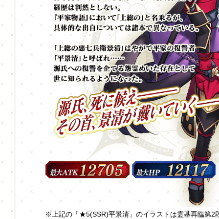
※上記の「★5(SSR)平景清」のイラストは霊基再臨第