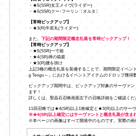
・★5(SSR)女王メイヴ(ライダー)
・★5(SSR)クー･フーリン〔オルタ〕
【常時ピックアップ】
・★3(R)牛若丸(ライダー)
また、
下記の期間限定概念礼装を常時ピックアップ！
【常時ピックアップ】
・★5(SSR)一寸姫
・★4(SR)禅の箱庭
・★3(R)腰を掛け
上記3種の概念礼装を装備することで、期間限定イベント「いざ
g Tengu～」におけるイベントアイテムのドロップ獲
ピックアップ期間中は、ピックアップ対象のサーヴァン
ます！
詳しくは、聖晶石召喚画面左下の召喚詳細をご確認くだ
11回召喚では★4(SR)以上1枚確定と★3(R)以上のサ
※★4(SR)以上確定にはサーヴァントと概念礼装が含ま
※本ページの画像はすべて開発中のものです。実際の画