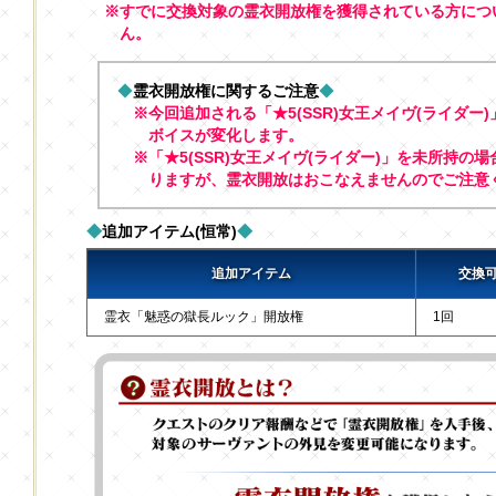
※すでに交換対象の霊衣開放権を獲得されている方につ
ん。
◆
霊衣開放権に関するご注意
◆
※今回追加される「★5(SSR)女王メイヴ(ライダ
ボイスが変化します。
※「★5(SSR)女王メイヴ(ライダー)」を未所持
りますが、霊衣開放はおこなえませんのでご注意
◆
追加アイテム(恒常)
◆
追加アイテム
交換
霊衣「魅惑の獄長ルック」開放権
1回