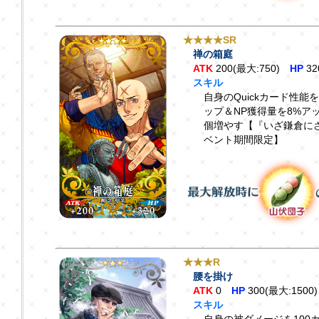
★★★★SR
禅の箱庭
ATK
200(最大:750)
HP
32
スキル
自身のQuickカード性能を
ップ＆NP獲得量を8%ア
個増やす【『いざ鎌倉にさよなら
ベント期間限定】
★★★R
腰を掛け
ATK
0
HP
300(最大:1500)
スキル