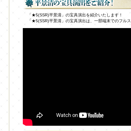
「★5(SSR)平景清」の宝具演出を紹介いたします！
「★5(SSR)平景清」の宝具演出は、一部端末でのフ