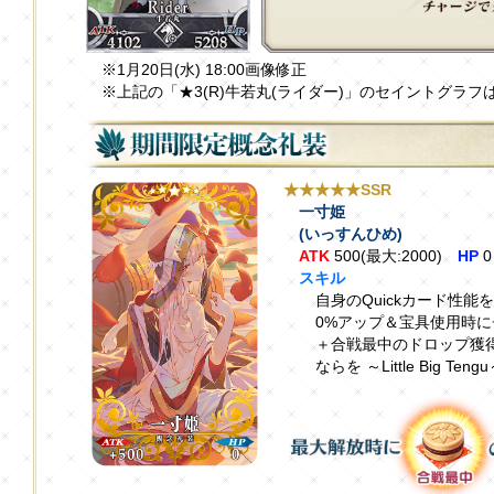
※1月20日(水) 18:00画像修正
※上記の「★3(R)牛若丸(ライダー)」のセイントグラ
★★★★★SSR
一寸姫
(いっすんひめ)
ATK
500(最大:2000)
HP
0
スキル
自身のQuickカード性能を
0%アップ＆宝具使用時に
＋合戦最中のドロップ獲
ならを ～Little Big 