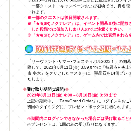
※2019年1月1日(火) 0:00以降に新たに配信される
一部クエスト、キャンペーンおよび召喚では、真名隠
れます。
※一部のクエストは後日開放されます。
※「★4(SR)ノクナレア」は、イベント開幕直後に開
した段階では仮加入しませんのでご注意ください。
※「★4(SR)ノクナレア」は、ゲーム内では表示される
「サーヴァント･サマー･フェスティバル2023！」の開
際して、2023年8月11日(金) 3:59までに「特異点F 炎
市 冬木」をクリアしたマスターに、聖晶石を14個プレ
たします。
◆
受け取り期間(1週間)
◆
2023年8月11日(金) 4:00～8月18日(金) 3:59まで
上記の期間中、「Fate/Grand Order」にログインをお
初回のタイミングに、プレゼントボックスに贈られます
※期間内にログインできなかった場合には受け取ること
※プレゼントは、1回のみの受け取りになります。