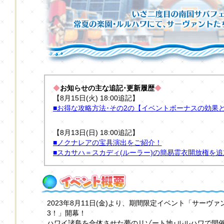
◆
お知らせの主な追記･更新履歴
◆
【8月15日(火) 18:00追記】
■お得な攻略方法･その2の【イベントボーナスの効果
【8月13日(日) 18:00追記】
■ノクナレアの宝具演出をご紹介！
■スカサハ＝スカディ(ルーラー)の簡易霊衣開放権を追
2023年8月11日(金)より、期間限定イベント「サーヴァ
3！」開幕！
ハワイ諸島を合体させた夢のリゾート地･ルルハワで開催