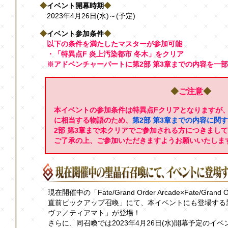
◆
イベント開幕時期
◆
2023年4月26日(水)～(予定)
◆
イベント参加条件
◆
以下の条件を満たしたマスターが参加可能
・「特異点F 炎上汚染都市 冬木」をクリア
※アドベンチャーパートに第2部 第3章までの内容を一
◆
ご注意
◆
本イベントの参加条件は特異点Fクリアとなりますが、
に相当する物語のため、
第2部 第3章までの内容に関
2部 第3章まで未クリアでご参加される方につきまし
ご了承の上、ご参加いただきますようお願いいたしま
現在開催中の「Fate/Grand Order Arcade×Fate/G
直前ピックアップ召喚」にて、本イベントにも登場する新
ヴァ／ティアマト」が登場！
さらに、同召喚では2023年4月26日(水)開幕予定の