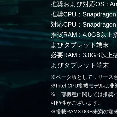
推奨および対応OS : Andr
推奨CPU：Snapdragon
対応CPU：Snapdragon 
推奨RAM : 4.0G
よびタブレット端末
必要RAM : 3.0G
よびタブレット端末
※ベータ版としてリリース
※Intel CPU搭載モデルは
※一部機種に関しては推奨
可能性がございます。
※搭載RAM3.0GB未満の