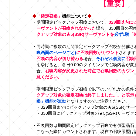
【重要】
◆
「確定召喚」
機能について
◆
・期間限定ピックアップ召喚において、
329回以内に
ーヴァントが召喚されなかった
場合、330回目の召
クアップ対象の★5(SSR)サーヴァントを
必ず1騎
「
・同時期に複数の期間限定ピックアップ召喚が開催さ
喚画面のページごと)
に召喚回数がカウント
されます
召喚の内容が切り替わる
場合、
それぞれ個別に
召喚
を挙げると、各日0:00のタイミングで召喚内容が
合、
召喚内容が変更された時点で召喚回数のカウン
意ください。
・期間限定ピックアップ召喚で以下のいずれかの条件
クアップ対象の確定召喚は終了しました。」と表示
喚」機能が無効
となりますのでご注意ください。
・329回目までにピックアップ対象の★5(SSR)サ
・330回目にピックアップ対象の★5(SSR)サーヴ
・召喚回数は期間限定ピックアップ召喚で有償聖晶石
こなった際にカウントされます。現在の召喚履歴は