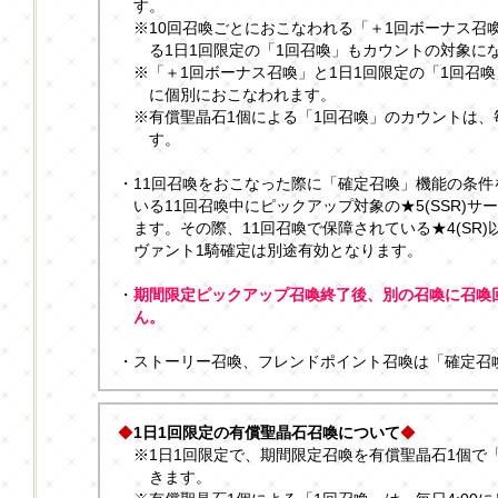
す。
※10回召喚ごとにおこなわれる「＋1回ボーナス召
る1日1回限定の「1回召喚」もカウントの対象に
※「＋1回ボーナス召喚」と1日1回限定の「1回召
に個別におこなわれます。
※有償聖晶石1個による「1回召喚」のカウントは、毎
す。
・11回召喚をおこなった際に「確定召喚」機能の条件
いる11回召喚中にピックアップ対象の★5(SSR)
ます。その際、11回召喚で保障されている★4(SR)
ヴァント1騎確定は別途有効となります。
・
期間限定ピックアップ召喚終了後、別の召喚に召喚
ん。
・ストーリー召喚、フレンドポイント召喚は「確定召
◆
1日1回限定の有償聖晶石召喚について
◆
※1日1回限定で、期間限定召喚を有償聖晶石1個で
きます。