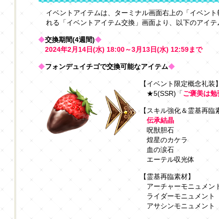
イベントアイテムは、ターミナル画面右上の「イベント
れる「イベントアイテム交換」画面より、以下のアイテ
◆
交換期間(4週間)
◆
2024年2月14日(水) 18:00～3月13日(水) 12:59まで
◆
フォンデュイチゴで交換可能なアイテム
◆
【イベント限定概念礼装
★5(SSR)「
ご褒美は勉
【スキル強化＆霊基再臨
伝承結晶
呪獣胆石
煌星のカケラ
血の涙石
エーテル収光体
【霊基再臨素材】
アーチャーモニュメン
ライダーモニュメント
アサシンモニュメント