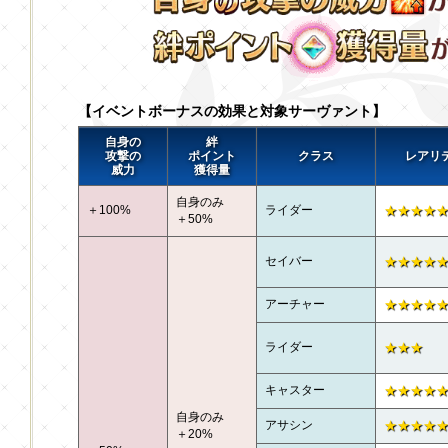
【イベントボーナスの効果と対象サーヴァント】
自身の
絆
攻撃の
ポイント
クラス
レアリ
威力
獲得量
自身のみ
＋100%
ライダー
★★★★
＋50%
セイバー
★★★★
アーチャー
★★★★
ライダー
★★★
キャスター
★★★★
自身のみ
アサシン
★★★★
＋20%