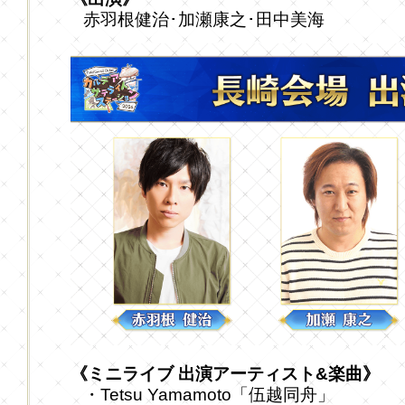
赤羽根健治･加瀬康之･田中美海
《ミニライブ 出演アーティスト&楽曲》
・Tetsu Yamamoto「伍越同舟」