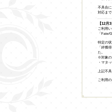
不具合に
対応まで
【12月3
ご利用い
「Fate
特定の状
「絆獲得
た。
※対象の
・マタ･
上記不具
ご利用の