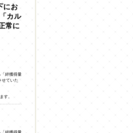
下にお
装「カル
正常に
る「絆獲得量
させていた
ます。
る「絆獲得量