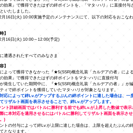
の効果』で獲得できたはずの絆ポイントを、「マタ･ハリ」に直接付与
といたしました。
年12月16日(火) 10:00実施予定のメンテナンスにて、以下の対応をおこ
時】
2月16日(火) 10:00～12:00(予定)
に遭遇されたすべてのみなさま
容】
によって獲得できなかった『★5(SSR)概念礼装「カルデアの者」によ
の効果』で獲得できたはずの絆ポイントをマタ･ハリに直接付与
が発生していた期間中に、『★5(SSR)概念礼装「カルデアの者」』が
ティで絆ポイントを獲得していたマタ･ハリが対象となります。
対応によって絆Lv.がアップするぶんの絆ポイントに達した場合は、一
てリザルト画面を表示させることで、絆Lv.がアップします。
ァント詳細画面ではバトルに勝利する前でも絆Lv.が上昇した数値で表示
際に本対応を適用させるにはバトルに勝利してリザルト画面を表示させ
。)
ントの付与によって絆Lv.が上限に達した場合は、上限を超えたぶんの
てとなります。