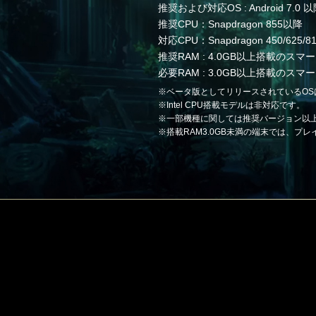
推奨および対応OS : Android 7.0 
推奨CPU：Snapdragon 855以降
対応CPU：Snapdragon 450/625/
推奨RAM : 4.0GB以上搭載の
必要RAM : 3.0GB以上搭載の
※ベータ版としてリリースされているOS
※Intel CPU搭載モデルは非対応です。
※一部機種に関しては推奨バージョン以
※搭載RAM3.0GB未満の端末では、プ