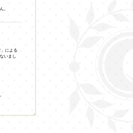
ん。
者」による
ないまし
。