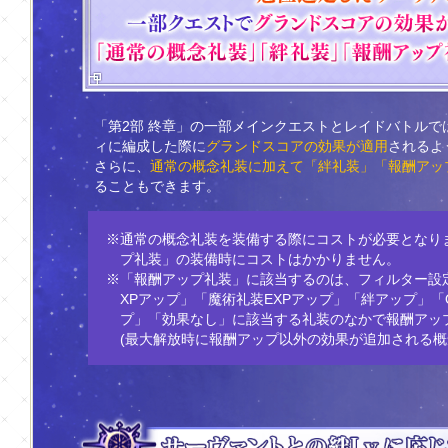
「第2部 終章」の一部メインクエストとレイドバトル
ィに編成した際に
グランドスコアの効果が適用
されるよ
さらに、
通常の概念礼装に加えて「絆礼装」「報酬アッ
ることもできます。
※通常の概念礼装を装備する際にコストが必要となり
プ礼装」の装備時にコストはかかりません。
※「報酬アップ礼装」に該当するのは、フィルター設定
XPアップ」「魔術礼装EXPアップ」「絆アップ」
プ」「効果なし」に該当する礼装のなかで報酬アッ
(最大解放時に報酬アップ以外の効果が追加される概