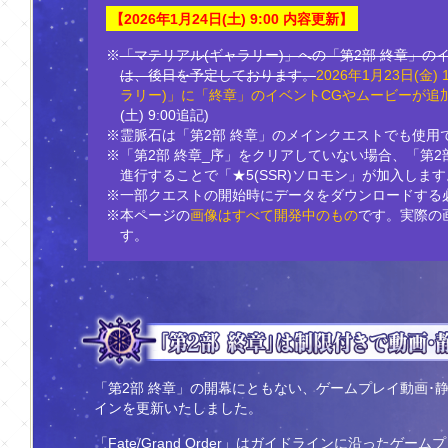
【2026年1月24日(土) 9:00 内容更新】
※
「マテリアル(ギャラリー)」への「第2部 終章」の
は、後日を予定しております。
2026年1月23日(金
ラリー)」に「終章」のイベントCGやムービーが追
(土) 9:00追記)
※霊脈石は「第2部 終章」のメインクエストでも使用
※「第2部 終章_序」をクリアしていない場合、「第2
進行することで「★5(SSR)ソロモン」が加入します
※一部クエストの開始時にデータをダウンロードする
※本ページの
画像はすべて開発中のもの
です。実際の
す。
「第2部 終章」の開幕にともない、ゲームプレイ動画･
インを更新いたしました。
「Fate/Grand Order」はガイドラインに沿ったゲ