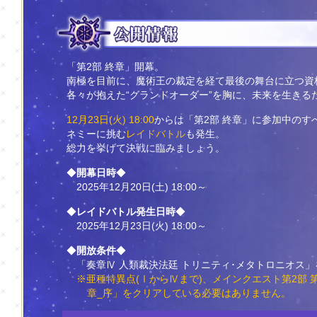
「第2部 終章」開幕。
南極を目前に、魔術王の裁定を経て最後の舞台に立つ資
各々が抱えた“グランドオーダー”を胸に、未来を生きる
12月23日(火) 18:00
からは「第2部 終章」に参加中のす
ネミーに挑む
レイドバトル
も発生。
総力を挙げて決戦に臨みましょう。
◆
開幕日時
◆
2025年12月20日(土) 18:00～
◆
レイドバトル発生日時
◆
2025年12月23日(火) 18:00～
◆
開放条件
◆
「奏章Ⅳ 人類裁決法廷 トリニティ･メタトロニオス
※亜種特異点(ⅠからⅣまで)、メインクエスト第2部 第5.
章_序」をクリアしている必要はありません。