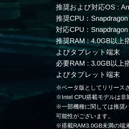
推奨および対応OS : Andr
推奨CPU：Snapdragon
対応CPU：Snapdragon 
推奨RAM : 4.0G
よびタブレット端末
必要RAM : 3.0G
よびタブレット端末
※ベータ版としてリリース
※Intel CPU搭載モデルは
※一部機種に関しては推奨
可能性がございます。
※搭載RAM3.0GB未満の