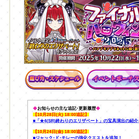
◆
お知らせの主な追記･更新履歴
◆
【10月28日(火) 18:00追記】
■「★4(SR)終わりのエリザベート」の宝具演出の紹
【10月24日(金) 18:00追記】
■ジャック･ド･モレーの強化クエストを追加！