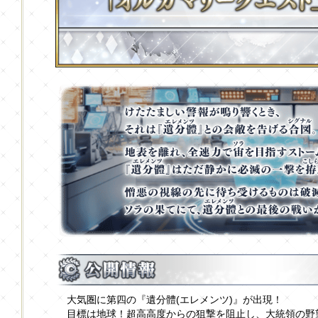
大気圏に第四の『遺分體(エレメンツ)』が出現！
目標は地球！超高高度からの狙撃を阻止し、大統領の野