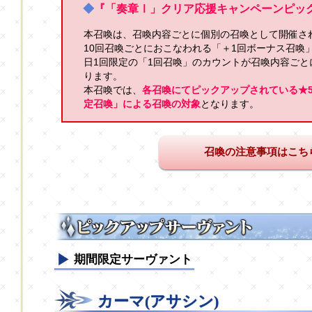
◆
『「奏章Ⅰ」クリア応援キャンペーンピッ
本召喚は、召喚内容ごとに個別の召喚として開催さ
10回召喚ごとにおこなわれる「＋1回ボーナス召喚
日1回限定の「1回召喚」のカウントが召喚内容ご
ります。
本召喚では、
各召喚にてピックアップされている★5
定召喚」による召喚の対象
となります。
召喚の注意事項はこち
期間限定サーヴァント
カーマ(アサシン)