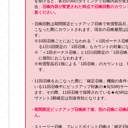
を挙げると、各日0:00のタイミングで召喚内容が
合、
召喚内容が変更された時点で召喚回数のカウン
意ください。
・召喚回数は期間限定ピックアップ召喚で有償聖晶石
こなった際にカウントされます。現在の召喚履歴は
す。
※10回召喚ごとにおこなわれる「＋1回ボーナス召
る1日1回限定の「1回召喚」もカウントの対象に
※「＋1回ボーナス召喚」と1日1回限定の「1回召
に個別におこなわれます。
※有償聖晶石1個による「1回召喚」のカウントは、毎
す。
・11回召喚をおこなった際に「確定召喚」機能の条
いる11回召喚中にピックアップ対象の★5(SSR)
ます。その際、11回召喚で保障されている★4(SR)
ヴァント1騎確定は別途有効となります。
・
期間限定ピックアップ召喚終了後、別の召喚に召喚
ん。
・ストーリー召喚、フレンドポイント召喚は「確定召