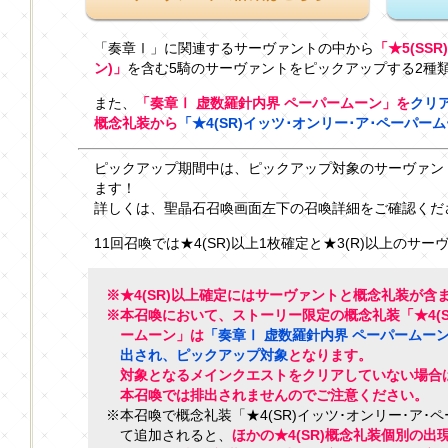
「奏章Ⅰ」に関連するサーヴァントの中から
「★5(SS
ン)」
を含む5騎のサーヴァントをピックアップする2種
また、
「奏章Ⅰ 虚数羅針内界 ペーパームーン」を
クリ
概念礼装から
「★4(SR)イッツ･オンリー･ア･ペーパー
ピックアップ期間中は、ピックアップ対象のサーヴァン
ます！
詳しくは、聖晶石召喚画面左下の召喚詳細をご確認くだ
11回召喚では★4(SR)以上1枚確定と★3(R)以上のサ
※★4(SR)以上確定にはサーヴァントと概念礼装が含
※本召喚において、ストーリー限定の概念礼装「★4(S
ームーン」は
「奏章Ⅰ 虚数羅針内界 ペーパームー
出され、ピックアップ対象
となります。
対象となるメインクエストをクリアしていない場合
本召喚では排出されませんのでご注意ください。
※本召喚で概念礼装「★4(SR)イッツ･オンリー･ア
て追加されると、
ほかの★4(SR)概念礼装個別の