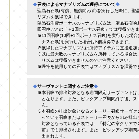
◆
召喚によるマナプリズムの獲得について
◆
聖晶石召喚(有償、無償問わず)を実行した際に、聖
リズムを獲得できます。
聖晶石消費ボーナスのマナプリズムは、聖晶石召喚1
回召喚ごとの「＋1回ボーナス召喚」では獲得でき
※11回召喚(10回+1回ボーナス召喚)を実行した場合
ナス召喚)を実行した場合は5個獲得できます。
※獲得したマナプリズムは所持アイテムに直接追加
※既に最大数のマナプリズムを所持している場合は
リズムは獲得できませんのでご注意ください。
※呼符を使用しての召喚ではマナプリズムを獲得で
◆
サーヴァントに関するご注意
◆
※本召喚の排出対象となる期間限定サーヴァントは
となります。また、ピックアップ期間終了後、ス
ん。
※本召喚の排出対象となるストーリー召喚サーヴァ
っている召喚またはストーリー召喚からのみ排出
対象となっている召喚では、「特定の章クリアで
前」でも排出されます。また、ピックアップ期間
出されます。