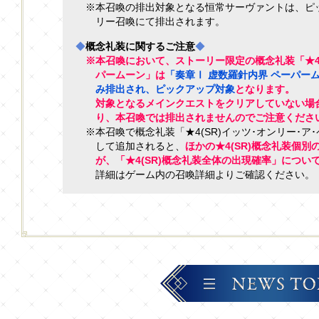
※本召喚の排出対象となる恒常サーヴァントは、ピ
リー召喚にて排出されます。
◆
概念礼装に関するご注意
◆
※本召喚において、ストーリー限定の概念礼装「★4(
パームーン」は
「奏章Ⅰ 虚数羅針内界 ペーパー
み排出され、ピックアップ対象
となります。
対象となるメインクエストをクリアしていない場
り、本召喚では排出されませんのでご注意くださ
※本召喚で概念礼装「★4(SR)イッツ･オンリー･
して追加されると、
ほかの★4(SR)概念礼装個
が、「★4(SR)概念礼装全体の出現確率」につい
詳細はゲーム内の召喚詳細よりご確認ください。