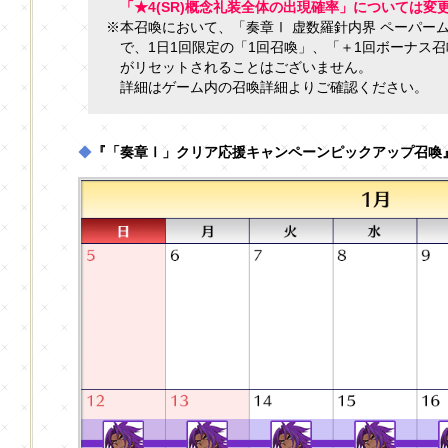
「★4(SR)概念礼装全体の出現確率」については変
※本召喚において、「奏章Ⅰ 虚数羅針内界 ペーパー
で、1日1回限定の「1回召喚」、「＋1回ボーナス
がリセットされることはございません。
詳細はゲーム内の召喚詳細よりご確認ください。
◆
『「奏章Ⅰ」クリア応援キャンペーンピックアップ召喚