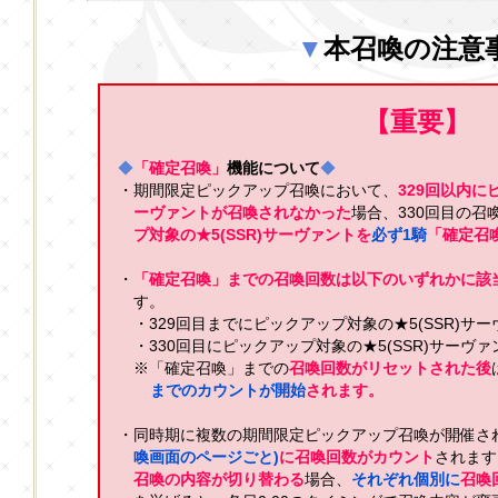
▼
本召喚の注意
【重要】
◆
「確定召喚」
機能について
◆
・期間限定ピックアップ召喚において、
329回以内に
ーヴァントが召喚されなかった
場合、330回目の召
プ対象の★5(SSR)サーヴァントを
必ず1騎
「確定召
・
「確定召喚」までの召喚回数は以下のいずれかに該
す。
・329回目までにピックアップ対象の★5(SSR)サ
・330回目にピックアップ対象の★5(SSR)サーヴ
※「確定召喚」までの
召喚回数がリセットされた後
までのカウントが開始
されます。
・同時期に複数の期間限定ピックアップ召喚が開催さ
喚画面のページごと)
に召喚回数がカウント
されます
召喚の内容が切り替わる
場合、
それぞれ個別に
召喚