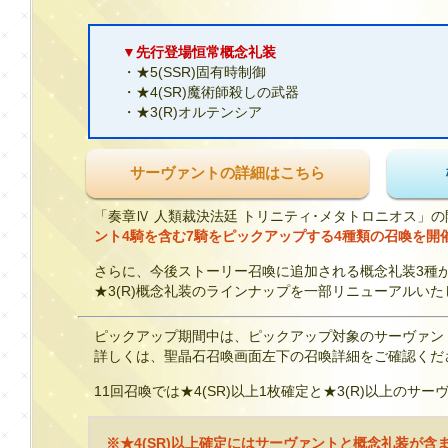
▼先行登場恒常概念礼装
・★5(SSR)固有時制御
・★4(SR)魔術師殺しの武器
・★3(R)オルテンシア
サーヴァントの詳細はこちら
「奏章Ⅳ 人類裁決法廷 トリニティ･メタトロニオス」
ント4騎を含む7騎をピックアップする4種類の召喚を開
さらに、今後ストーリー召喚に追加される概念礼装3種が
★3(R)概念礼装のラインナップを一部リニューアルいた
ピックアップ期間中は、ピックアップ対象のサーヴァン
詳しくは、聖晶石召喚画面左下の召喚詳細をご確認くだ
11回召喚では★4(SR)以上1枚確定と★3(R)以上のサ
※★4(SR)以上確定にはサーヴァントと概念礼装が含