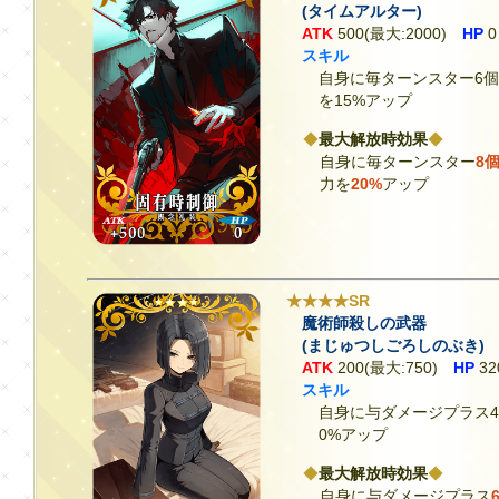
(タイムアルター)
ATK
500(最大:2000)
HP
0
スキル
自身に毎ターンスター6
を15%アップ
◆
最大解放時効果
◆
自身に毎ターンスター
8
力を
20%
アップ
★★★★SR
魔術師殺しの武器
(まじゅつしごろしのぶき)
ATK
200(最大:750)
HP
32
スキル
自身に与ダメージプラス4
0%アップ
◆
最大解放時効果
◆
自身に与ダメージプラス