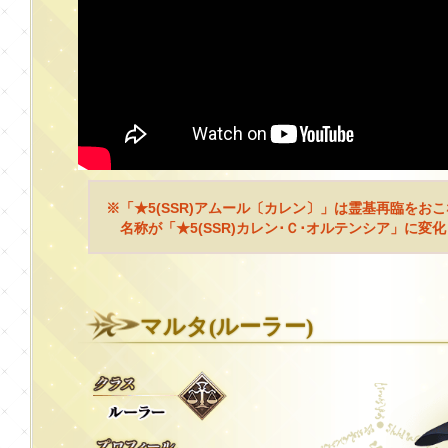
※「★5(SSR)アムール〔カレン〕」は霊基再臨をお
名称が「★5(SSR)カレン･Ｃ･オルテンシア」に変
マルタ(ルーラー)