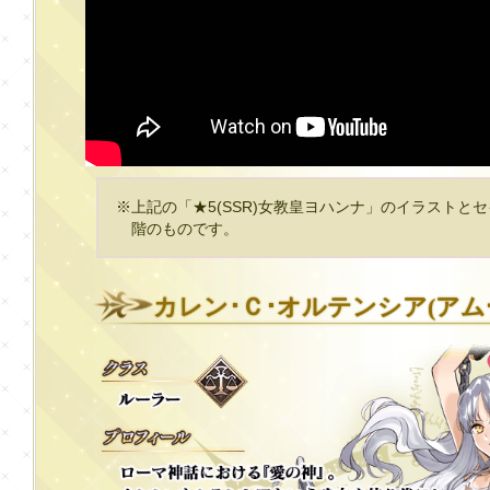
※上記の「★5(SSR)女教皇ヨハンナ」のイラストと
階のものです。
カレン･Ｃ･オルテンシア(アム