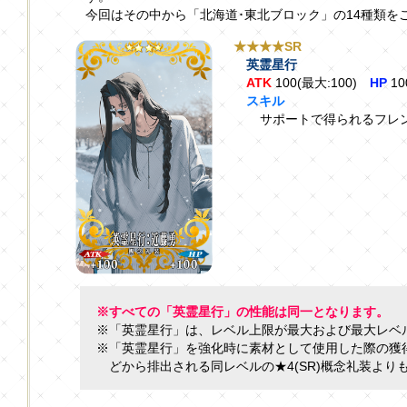
今回はその中から「北海道･東北ブロック」の14種類を
★★★★SR
英霊星行
ATK
100(最大:100)
HP
10
スキル
サポートで得られるフレン
※すべての「英霊星行」の性能は同一となります。
※「英霊星行」は、レベル上限が最大および最大レベ
※「英霊星行」を強化時に素材として使用した際の獲
どから排出される同レベルの★4(SR)概念礼装より