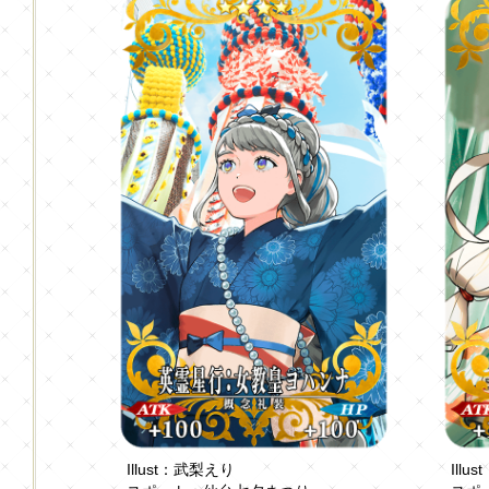
Illust：武梨えり
Illus