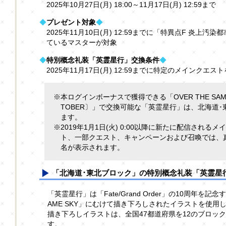
2025年10月27日(月) 18:00～11月17日(月) 12:59まで
◆
プレゼント対象
◆
2025年11月10日(月) 12:59までに「特異点F 炎上汚
ているマスターが対象
◆
特別概念礼装「英霊星行」交換条件
◆
2025年11月17日(月) 12:59までに特定のメインクエス
※本ログインボーナスで獲得できる「OVER THE SAM
TOBER〕」で交換可能な「英霊星行」は、北海道
ます。
※2019年1月1日(火) 0:00以降に新たに配信され
ト、一部クエスト、キャンペーンおよび召喚では、
名が表示されます。
「北海道･東北ブロック」の特別概念礼装「英霊星行
「英霊星行」は「Fate/Grand Order」の10周年を記念
AME SKY」にむけて描き下ろしされたイラストを使用
描き下ろしイラストは、全国47都道府県を12のブロッ
す。