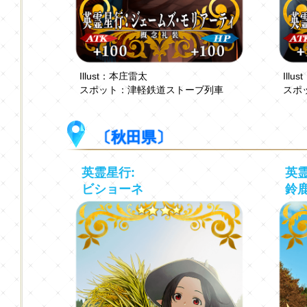
Illust：本庄雷太
Ill
スポット：津軽鉄道ストーブ列車
スポ
〔秋田県〕
英霊星行:
英霊
ビショーネ
鈴