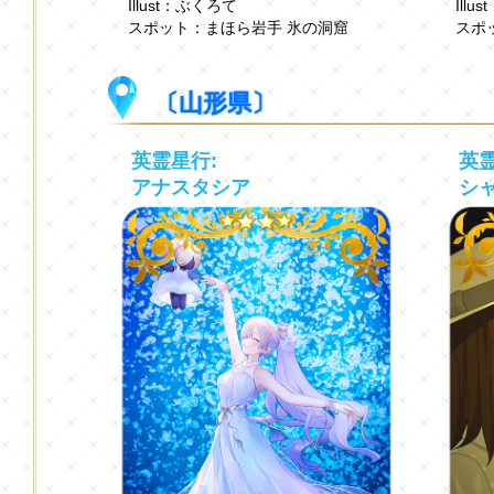
Illust：ぶくろて
Ill
スポット：まほら岩手 氷の洞窟
スポ
〔山形県〕
英霊星行:
英霊
アナスタシア
シ