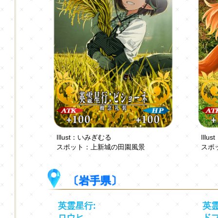
Illust：いみぎむる
Ill
スポット：上新城の田園風景
スポ
〔岩手県〕
英霊星行:
英霊
ロウヒ
ド