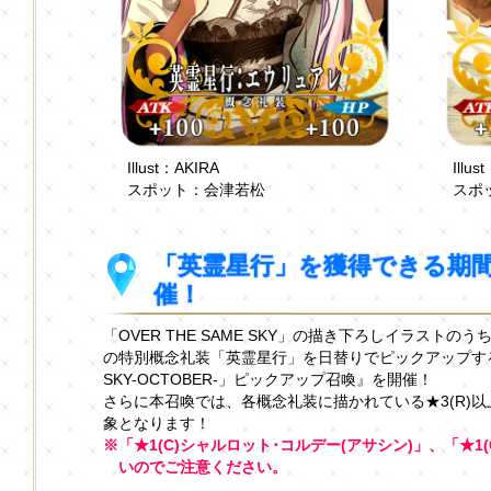
Illust：AKIRA
Ill
スポット：会津若松
スポ
「英霊星行」を獲得できる期
催！
「OVER THE SAME SKY」の描き下ろしイラストの
の特別概念礼装「英霊星行」を日替りでピックアップする『【
SKY-OCTOBER-」ピックアップ召喚』を開催！
さらに本召喚では、各概念礼装に描かれている★3(R)以
象となります！
※「★1(C)シャルロット･コルデー(アサシン)」、「★
いのでご注意ください。