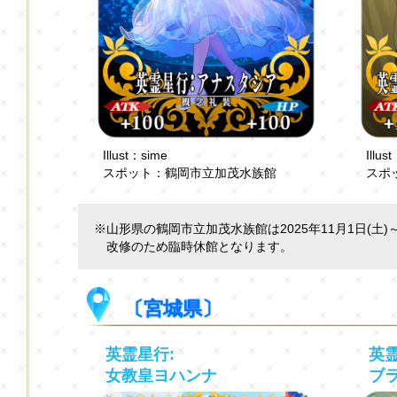
Illust：sime
Ill
スポット：鶴岡市立加茂水族館
スポ
※山形県の鶴岡市立加茂水族館は2025年11月1日(土)～
改修のため臨時休館となります。
〔宮城県〕
英霊星行:
英霊
女教皇ヨハンナ
ブ