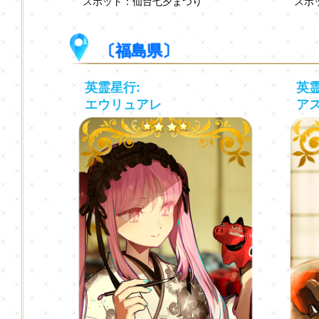
スポット：仙台七夕まつり
スポ
〔福島県〕
英霊星行:
英霊
エウリュアレ
ア