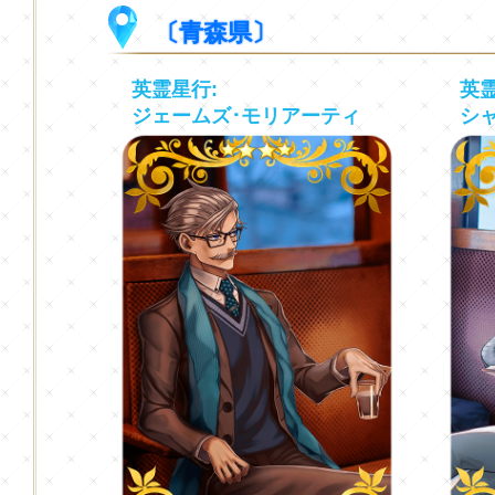
〔青森県〕
英霊星行:
英霊
ジェームズ･モリアーティ
シ