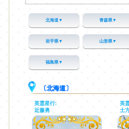
北海道▼
青森県▼
岩手県▼
山形県▼
福島県▼
〔北海道〕
英霊星行:
英霊
近藤勇
土