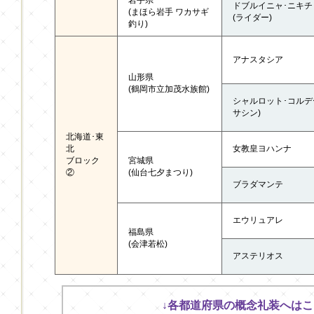
岩手県
ドブルイニャ･ニキチ
(まほら岩手 ワカサギ
(ライダー)
釣り)
アナスタシア
山形県
(鶴岡市立加茂水族館)
シャルロット･コルデ
サシン)
北海道･東
北
女教皇ヨハンナ
ブロック
宮城県
②
(仙台七夕まつり)
ブラダマンテ
エウリュアレ
福島県
(会津若松)
アステリオス
↓各都道府県の概念礼装へはこ