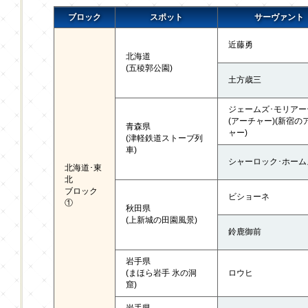
ブロック
スポット
サーヴァント
近藤勇
北海道
(五稜郭公園)
土方歳三
ジェームズ･モリアー
(アーチャー)(新宿の
青森県
ャー)
(津軽鉄道ストーブ列
車)
シャーロック･ホーム
北海道･東
北
ブロック
ビショーネ
①
秋田県
(上新城の田園風景)
鈴鹿御前
岩手県
(まほら岩手 氷の洞
ロウヒ
窟)