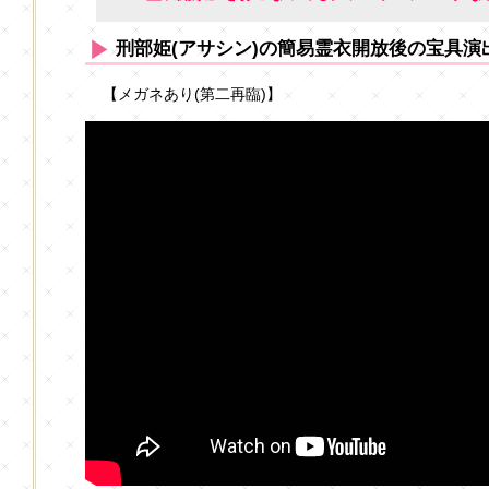
刑部姫(アサシン)の簡易霊衣開放後の宝具演
【メガネあり(第二再臨)】