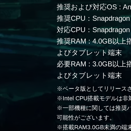
推奨および対応OS : Andr
推奨CPU：Snapdragon
対応CPU：Snapdragon 
推奨RAM : 4.0G
よびタブレット端末
必要RAM : 3.0G
よびタブレット端末
※ベータ版としてリリース
※Intel CPU搭載モデルは
※一部機種に関しては推奨
可能性がございます。
※搭載RAM3.0GB未満の