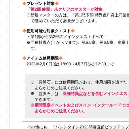
◆
プレゼント対象
◆
「第2部 終章」未クリアのマスターが対象
※新規マスターの方は、「第1部序章(特異点F 炎上汚染都
で進めていただく必要がございます。
◆
使用可能な対象クエスト
◆
・第1部から第2部のメインクエストすべて
※亜種特異点(ⅠからⅣまで)、第5.5章、第6.5章、奏
す。
◆
アイテム使用期限
◆
2026年2月6日(金) 18:00～4月7日(火) 12:59まで
※「霊脈石」には使用期限があり、使用期限を過ぎた
あらかじめご注意ください。
※「霊脈石」は、
亜種特異点などを含むメインクエス
できます。
※期間限定イベントおよびメイン･インタールードで
あらかじめご注意ください。
その他にも、「バレンタイン2026開幕直前ピックアッ