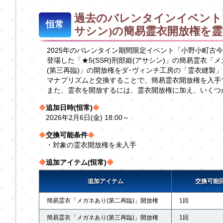
過去のバレンタインイベント
恒常
サシン)の簡易霊衣開放権を
2025年のバレンタイン期間限定イベント「小野小町古
登場した「★5(SSR)刑部姫(アサシン)」の簡易霊衣「
(第三再臨)」の開放権をダ･ヴィンチ工房の「霊衣縫製
マナプリズムと交換することで、簡易霊衣開放権を入手
また、霊衣を開放するには、霊衣開放権に加え、いくつ
◆
追加日時(恒常)
◆
2026年2月6日(金) 18:00～
◆
交換可能条件
◆
・対象の霊衣開放権を未入手
◆
追加アイテム(恒常)
◆
追加アイテム
交換可能
簡易霊衣「メガネあり(第二再臨)」開放権
1回
簡易霊衣「メガネあり(第三再臨)」開放権
1回