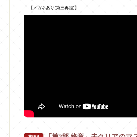
【メガネあり(第三再臨)】
「第2部 終章」未クリアのマ