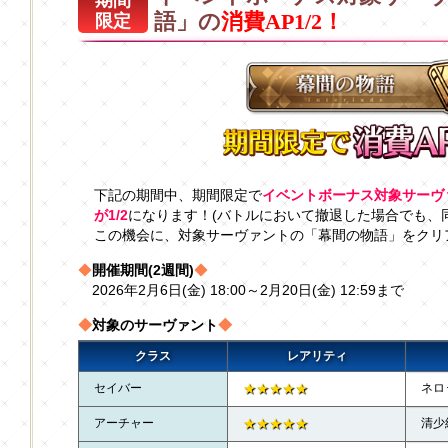
期間
語」の
消費AP1/2！
限定
下記の期間中、期間限定で
イベントボーナス対象サーヴ
が1/2
になります！(バトルにおいて撤退した場合でも、
この機会に、対象サーヴァントの「幕間の物語」をクリ
◆
開催期間(2週間)
◆
2026年2月6日(金) 18:00～2月20日(金) 12:59まで
◆
対象のサーヴァント
◆
クラス
レアリティ
セイバー
★★★★★
ネロ
アーチャー
★★★★★
清少