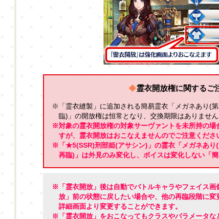
◆
霊衣開放権に関するご
※「霊衣縫製」に追加される簡易霊衣「メガネあり(第
臨)」の開放権は恒常となり、交換期限はありません
※対象の霊衣開放権の対象サーヴァントを未所持の場
すが、霊衣開放はおこなえませんのでご注意くださ
※「★5(SSR)刑部姫(アサシン)」の霊衣「メガネあり
再臨)」は外見のみ変化し、ボイスは変化しない「
※「霊衣開放」後は自動でバトルキャラやフェイス画
放」前の状態に戻したい場合や、他の再臨段階に変
詳細画面より変更することができます。
※「霊衣開放」をおこなってもクラスやパラメータな