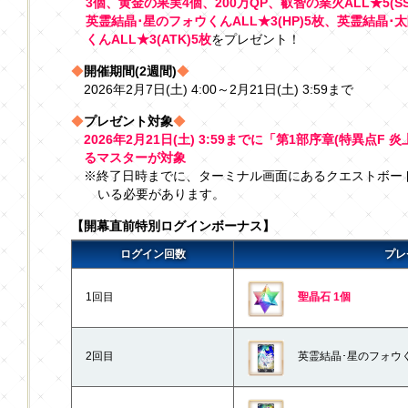
3個、黄金の果実4個、200万QP、叡智の業火ALL★5(SS
英霊結晶･星のフォウくんALL★3(HP)5枚、英霊結晶･
くんALL★3(ATK)5枚
をプレゼント！
◆
開催期間(2週間)
◆
2026年2月7日(土) 4:00～2月21日(土) 3:59まで
◆
プレゼント対象
◆
2026年2月21日(土) 3:59までに「第1部序章(特異点
るマスターが対象
※終了日時までに、ターミナル画面にあるクエストボード
いる必要があります。
【開幕直前特別ログインボーナス】
ログイン回数
プレ
1回目
聖晶石 1個
2回目
英霊結晶･星のフォウくん