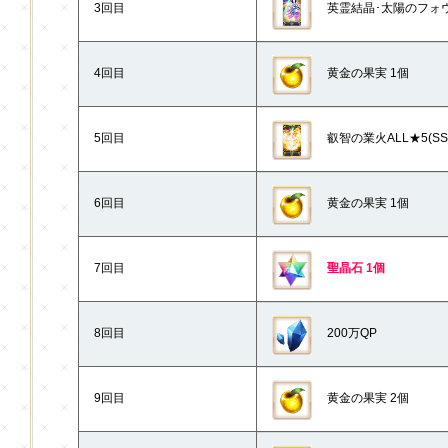
3回目
英霊結晶･太陽のフォウく
4回目
黄金の果実 1個
5回目
叡智の業火ALL★5(SSR
6回目
黄金の果実 1個
7回目
聖晶石 1個
8回目
200万QP
9回目
黄金の果実 2個