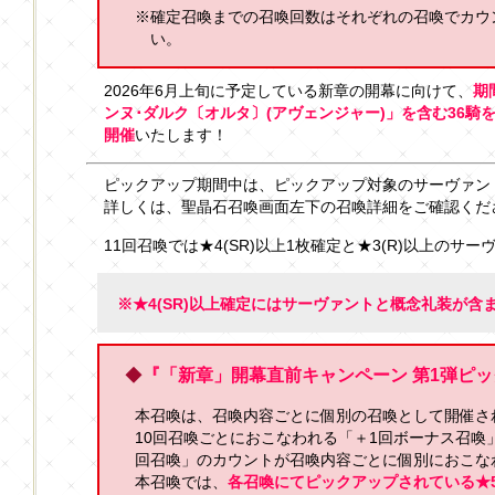
※確定召喚までの召喚回数はそれぞれの召喚でカウ
い。
2026年6月上旬に予定している新章の開幕に向けて、
期
ンヌ･ダルク〔オルタ〕(アヴェンジャー)」を含む36騎
開催
いたします！
ピックアップ期間中は、ピックアップ対象のサーヴァン
詳しくは、聖晶石召喚画面左下の召喚詳細をご確認くだ
11回召喚では★4(SR)以上1枚確定と★3(R)以上のサ
※★4(SR)以上確定にはサーヴァントと概念礼装が含
◆
『「新章」開幕直前キャンペーン 第1弾ピ
本召喚は、召喚内容ごとに個別の召喚として開催さ
10回召喚ごとにおこなわれる「＋1回ボーナス召喚
回召喚」のカウントが召喚内容ごとに個別におこな
本召喚では、
各召喚にてピックアップされている★5