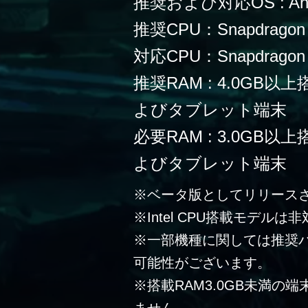
推奨および対応OS : Andr
推奨CPU：Snapdragon
対応CPU：Snapdragon 
推奨RAM : 4.0G
よびタブレット端末
必要RAM : 3.0G
よびタブレット端末
※ベータ版としてリリース
※Intel CPU搭載モデルは
※一部機種に関しては推奨
可能性がございます。
※搭載RAM3.0GB未満の
ません。