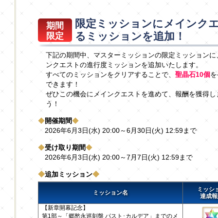
限定ミッションにメインク
期間
るミッションを追加！
限定
下記の期間中、マスターミッションの限定ミッションに
ンクエストの進行度ミッションを追加いたします。
すべてのミッションをクリアすることで、
聖晶石10個
を
できます！
ぜひこの機会にメインクエストを進めて、報酬を獲得し
う！
◆
開催期間
◆
2026年6月3日(水) 20:00～6月30日(火) 12:59まで
◆
受け取り期間
◆
2026年6月3日(水) 20:00～7月7日(火) 12:59まで
◆
追加ミッション
◆
ミッシ
ミッション名
達成報
【新章開幕記念】
第1部～「郷愁永巡刻盤 パスト･カルデア」までのメ