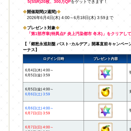
5(SSR)20枚、300万QP
をゲットできます！
◆
開催期間(2週間)
◆
2026年6月4日(木) 4:00～6月18日(木) 3:59まで
◆
プレゼント対象
◆
「第1部序章(特異点F 炎上汚染都市 冬木)」をクリア
【「郷愁永巡刻盤 パスト･カルデア」開幕直前キャンペーン
ーナス】
ログイン日時
プレゼント内容
6月4日(木) 4:00～
6月5日(金) 3:59
6月5日(金) 4:00～
6月6日(土) 3:59
6月6日(土) 4:00～
6月7日(日) 3:59
6月7日(日) 4:00～