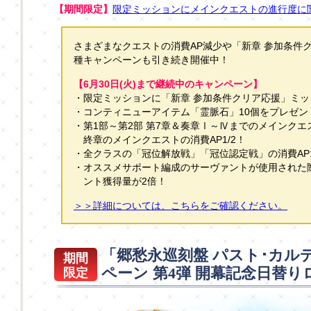
【期間限定】
限定ミッションにメインクエストの進行度に
さまざまなクエストの消費AP減少や「新章 参加条件
種キャンペーンも引き続き開催中！
【6月30日(火)まで継続中のキャンペーン】
・限定ミッションに「新章 参加条件クリア応援」ミ
・コンティニューアイテム「霊脈石」10個をプレゼン
・第1部～第2部 第7章＆奏章Ⅰ～Ⅳまでのメインクエ
終章のメインクエストの消費AP1/2！
・全クラスの「冠位解放戦」「冠位認定戦」の消費AP1
・オススメサポート編成のサーヴァントが使用された
ント獲得量が2倍！
＞＞詳細については、こちらをご確認ください。
「郷愁永巡刻盤 パスト･カル
期間
ペーン 第4弾 開幕記念日替
限定