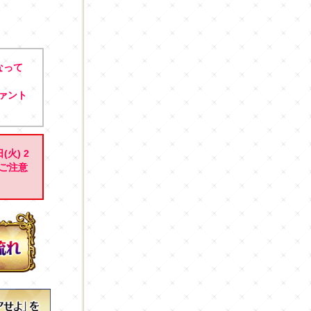
なって
ァント
火) 2
めご注意