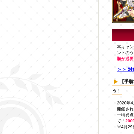
本キャン
ントのう
順が必要
＞＞ 対
【手順1
う！
2020年
開催され
一特異点
て「
20
※4月29日