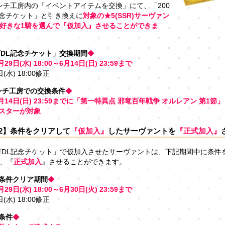
ンチ工房内の「イベントアイテムを交換」にて、「200
記念チケット」と引き換えに
対象の★5(SSR)サーヴァン
好きな1騎を選んで『仮加入』させることができま
0万DL記念チケット」交換期間
◆
月29日(水) 18:00～6月14日(日) 23:59まで
(水) 18:00修正
ンチ工房での交換条件
◆
6月14日(日) 23:59までに「第一特異点 邪竜百年戦争 オルレアン 第1
スターが対象
2】条件をクリアして
『仮加入』
したサーヴァントを
『正式加入』
0万DL記念チケット」で仮加入させたサーヴァントは、下記期間中に条件
、『
正式加入
』させることができます。
条件クリア期間
◆
月29日(水) 18:00～6月30日(火) 23:59まで
(水) 18:00修正
条件
◆