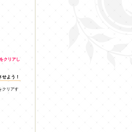
節」をクリアし
させよう！
をクリアす