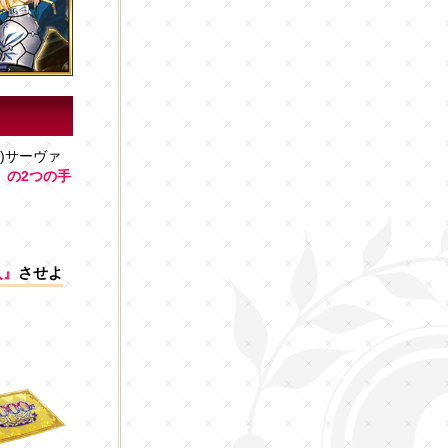
)サーヴァ
』の2つの手
入』
させよ