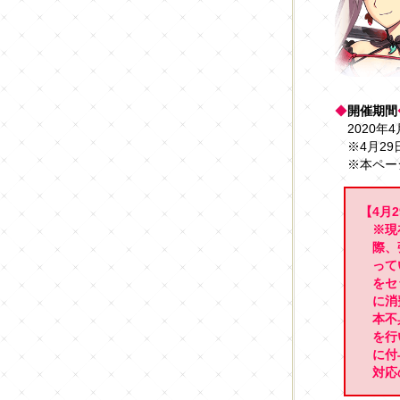
◆
開催期間
2020年4
※4月29日
※本ペー
【4月2
※現
際、
って
をセ
に消
本不
を行
に付
対応