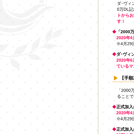
ダ･ヴィ
0万DL
トからお
す！
◆
「200
2020年4
※4月29日
◆
ダ･ヴィ
2020年
ているマ
【手順
「200
ることで
◆
正式加入
2020年4
※4月29日
◆
正式加入