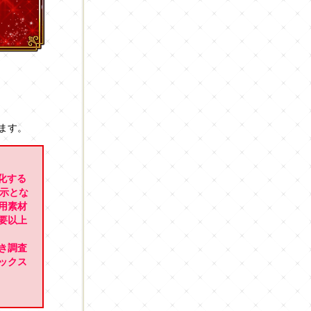
ます。
強化する
表示とな
用素材
要以上
き調査
ックス