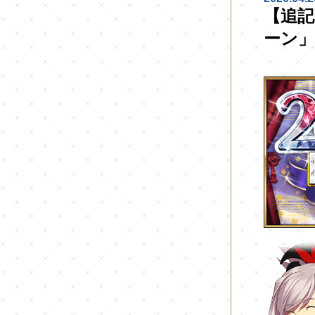
【追記
ーン」