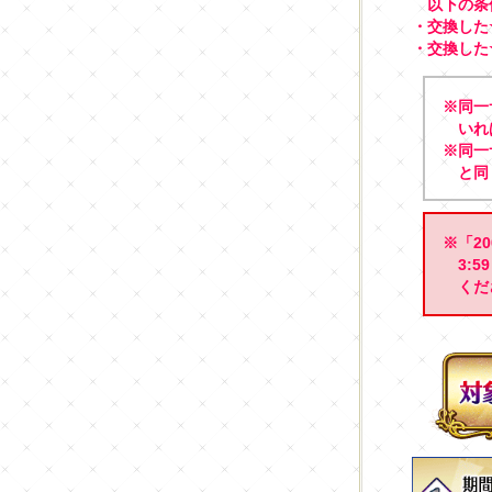
以下の条
・交換した
・交換した★
※同一
いれ
※同一
と同
※「2
3:
くだ