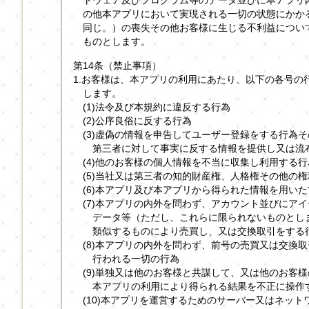
の他本アプリにおいて実現される一切の状態にかか
同じ。）の喪失その他お客様に生じる不利益につい
ものとします。
第14条（禁止事項）
1.お客様は、本アプリの利用にあたり、以下の各号の
します。
(1)法令及び本規約に違反する行為
(2)公序良俗に反する行為
(3)虚偽の情報を申告してユーザー登録をする行為
第三者に対して事実に反する情報を提供し又は流
(4)他のお客様の個人情報を不当に収集し利用する行
(5)当社又は第三者の知的財産権、人格権その他の
(6)本アプリ及び本アプリから得られた情報を用い
(7)本アプリの内外を問わず、アカウント並びにア
データ等（ただし、これらに限られないものとし
類似するものにより売買し、又は交換取引をする
(8)本アプリの内外を問わず、前号の売買又は交換
行われる一切の行為
(9)単独又は他のお客様と共謀して、又は他のお客
本アプリの利用により得られる結果を不正に操作
(10)本アプリを運営するためのサーバー又はネッ