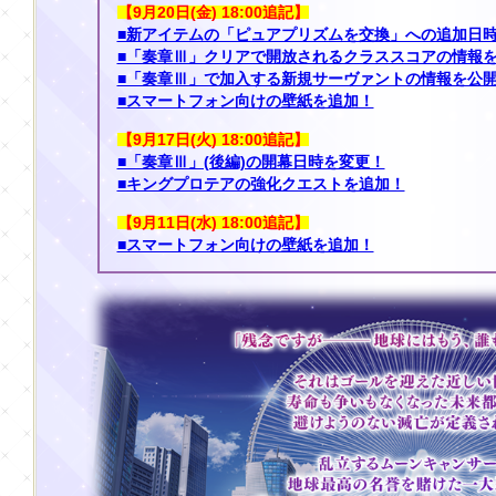
【9月20日(金) 18:00追記】
■新アイテムの「ピュアプリズムを交換」への追加日
■「奏章Ⅲ」クリアで開放されるクラススコアの情報
■「奏章Ⅲ」で加入する新規サーヴァントの情報を公
■スマートフォン向けの壁紙を追加！
【9月17日(火) 18:00追記】
■「奏章Ⅲ」(後編)の開幕日時を変更！
■キングプロテアの強化クエストを追加！
【9月11日(水) 18:00追記】
■スマートフォン向けの壁紙を追加！