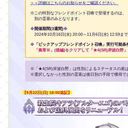
＞＞詳細はこちらのお知らせをご確認ください。
※この特別なフレンドポイント召喚で登場するのは、「
別の霊基のみとなります。
◆
開催期間(3週間)
◆
2024年10月16日(水) 20:00～11月6日(水) 12:59ま
◆
「ピックアップフレンドポイント召喚」実行可能条
「奏章Ⅲ」(後編)をクリアして「★4(SR)岸波白野
※「★4(SR)岸波白野」は性別によるステータスの差
※選択しなかった性別の霊基は後日別の手段で獲得で
【9月22日(日) 18:00追記】