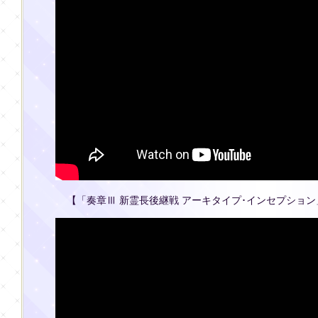
【「奏章Ⅲ 新霊長後継戦 アーキタイプ･インセプション」告知