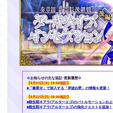
◆
お知らせの主な追記･更新履歴
◆
【9月24日(火) 18:00追記】
■「奏章Ⅲ」で加入する「岸波白野」の情報を更新！
【9月22日(日) 18:00追記】
■殺生院キアラ(アルターエゴ)のバトルモーションお
■殺生院キアラ(アルターエゴ)の強化クエストを追加！