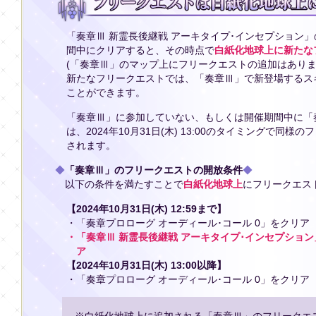
「奏章Ⅲ 新霊長後継戦 アーキタイプ･インセプション
間中にクリアすると、その時点で
白紙化地球上に新たな
(「奏章Ⅲ」のマップ上にフリークエストの追加はありま
新たなフリークエストでは、「奏章Ⅲ」で新登場するス
ことができます。
「奏章Ⅲ」に参加していない、もしくは開催期間中に「
は、2024年10月31日(木) 13:00のタイミングで同
されます。
◆
「奏章Ⅲ」のフリークエストの開放条件
◆
以下の条件を満たすことで
白紙化地球上
にフリークエス
【2024年10月31日(木) 12:59まで】
・「奏章プロローグ オーディール･コール 0」をクリア
・「奏章Ⅲ 新霊長後継戦 アーキタイプ･インセプショ
ア
【2024年10月31日(木) 13:00以降】
・「奏章プロローグ オーディール･コール 0」をクリア