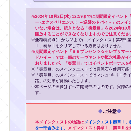
※2024年10月2日(水) 12:59までに期間限定イベ
ー･エクスペリエンス！ ～逆襲のドバイ～」のメイ
いない場合は、続きとなる「奏章Ⅲ」を2024年10月31
開放することができなくなりますのでご注意くださ
※亜種特異点(ⅠからⅣまで)、メインクエスト第2部 第5
Ⅰ、奏章Ⅱをクリアしている必要はありません。
※期間限定イベント「ＢＢプレゼンツ☆セレブサマー･
ドバイ～」では一部のサーヴァントや概念礼装がイ
おりましたが、「奏章Ⅲ」ではイベントボーナスを
※「奏章Ⅲ」のメインクエストでは霊脈石を使用可能
※「奏章Ⅲ」のメインクエストではマシュ･キリエラ
路」の効果が発動いたします。
※本ページの画像はすべて開発中のものです。実際の
す。
◆
ご注意
◆
本メインクエストの物語は
メインクエスト奏章Ⅰ、
を一部含みます。
メインクエスト奏章Ⅰ、奏章Ⅱを