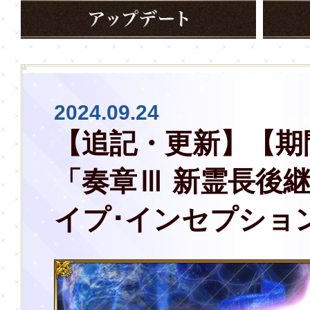
2024.09.24
【追記・更新】【期
「奏章Ⅲ 新霊長後継
イプ･インセプショ