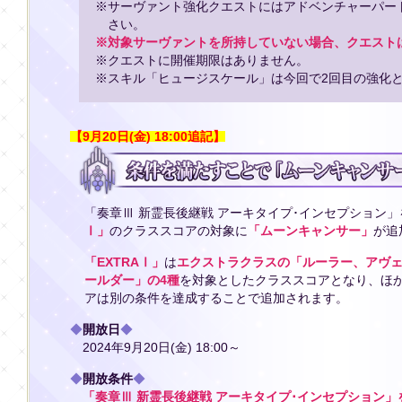
※サーヴァント強化クエストにはアドベンチャーパー
さい。
※対象サーヴァントを所持していない場合、クエスト
※クエストに開催期限はありません。
※スキル「ヒュージスケール」は今回で2回目の強化
【9月20日(金) 18:00追記】
「奏章Ⅲ 新霊長後継戦 アーキタイプ･インセプション
Ⅰ」
のクラススコアの対象に
「ムーンキャンサー」
が追
「EXTRAⅠ」
は
エクストラクラスの「ルーラー、アヴ
ールダー」の4種
を対象としたクラススコアとなり、ほ
アは別の条件を達成することで追加されます。
◆
開放日
◆
2024年9月20日(金) 18:00～
◆
開放条件
◆
「奏章Ⅲ 新霊長後継戦 アーキタイプ･インセプション」