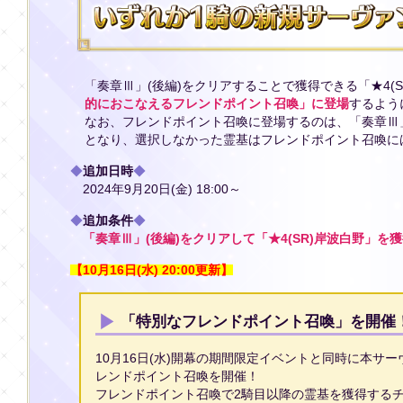
「奏章Ⅲ」(後編)をクリアすることで獲得できる「★4(
的におこなえるフレンドポイント召喚」に登場
するよう
なお、フレンドポイント召喚に登場するのは、「奏章Ⅲ」
となり、選択しなかった霊基はフレンドポイント召喚に
◆
追加日時
◆
2024年9月20日(金) 18:00～
◆
追加条件
◆
「奏章Ⅲ」(後編)をクリアして「★4(SR)岸波白野」を
【10月16日(水) 20:00更新】
「特別なフレンドポイント召喚」を開催
10月16日(水)開幕の期間限定イベントと同時に本サ
レンドポイント召喚を開催！
フレンドポイント召喚で2騎目以降の霊基を獲得する