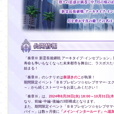
「奏章Ⅲ 新霊長後継戦 アーキタイプ･インセプション」
寿命も争いもなくなった未来都市を舞台に、ラスボスた
始まる！
「奏章Ⅲ」のシナリオは
奈須きのこ
が執筆！
期間限定イベント「ＢＢプレゼンツ☆セレブサマー･エク
～」から続くストーリーをお楽しみください！
「奏章Ⅲ」は、
2024年8月28日(水) 18:00～10月31
なり、前編･中編･後編の3部構成となります。
また、期間限定イベント「ＢＢプレゼンツ☆セレブサマー
バイ～」は数ヶ月後に
「メイン･インタールード」へ追