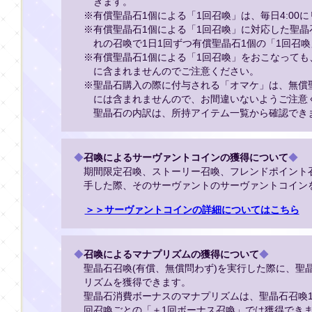
きます。
※有償聖晶石1個による「1回召喚」は、毎日4:00
※有償聖晶石1個による「1回召喚」に対応した聖
れの召喚で1日1回ずつ有償聖晶石1個の「1回召
※有償聖晶石1個による「1回召喚」をおこなっても
に含まれませんのでご注意ください。
※聖晶石購入の際に付与される「オマケ」は、無償
には含まれませんので、お間違いないようご注意
聖晶石の内訳は、所持アイテム一覧から確認でき
◆
召喚によるサーヴァントコインの獲得について
◆
期間限定召喚、ストーリー召喚、フレンドポイント
手した際、そのサーヴァントのサーヴァントコイン
＞＞サーヴァントコインの詳細についてはこちら
◆
召喚によるマナプリズムの獲得について
◆
聖晶石召喚(有償、無償問わず)を実行した際に、聖
リズムを獲得できます。
聖晶石消費ボーナスのマナプリズムは、聖晶石召喚1
回召喚ごとの「＋1回ボーナス召喚」では獲得でき