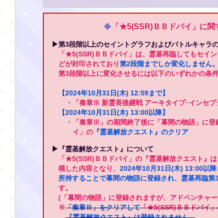
◆
「★5(SSR)ＢＢドバイ」に
▶第3段階以上のセイントグラフおよびバトルキャラ
「★5(SSR)ＢＢドバイ」は、霊基再臨してもセイ
どが封印されており
第2段階までしか変化しません
第3段階以上に変化させるには以下のいずれかの条
【2024年10月31日(木) 12:59まで】
・「奏章Ⅲ 新霊長後継戦 アーキタイプ･インセプ
【2024年10月31日(木) 13:00以降】
・「奏章Ⅲ」の期間終了後に「幕間の物語」に登録さ
イ」の
『霊基解放クエスト』のクリア
▶『霊基解放クエスト』について
「★5(SSR)ＢＢドバイ」の『霊基解放クエスト』
模した内容となり、
2024年10月31日(木) 13:0
所持することで幕間の物語に登録され、霊基再臨第
す。
(「幕間の物語」に登録されますが、アドベンチャー
※
「奏章Ⅲ」をクリアして
「★5(SSR)ＢＢドバ
『霊基解放クエスト』は登録されません
。