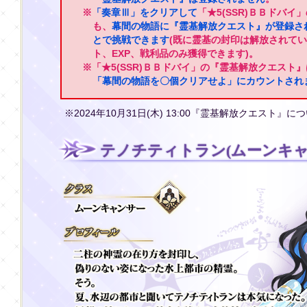
※
「奏章Ⅲ」をクリアして
「★5(SSR)ＢＢドバ
も、
幕間の物語に『霊基解放クエスト』が登録さ
とで挑戦できます
(既に霊基の封印は解放されて
ト、EXP、戦利品のみ獲得できます)。
※「★5(SSR)ＢＢドバイ」の『霊基解放クエスト
「幕間の物語を〇個クリアせよ」にカウントされ
※2024年10月31日(木) 13:00『霊基解放クエスト』
テノチティトラン(ムーンキャ