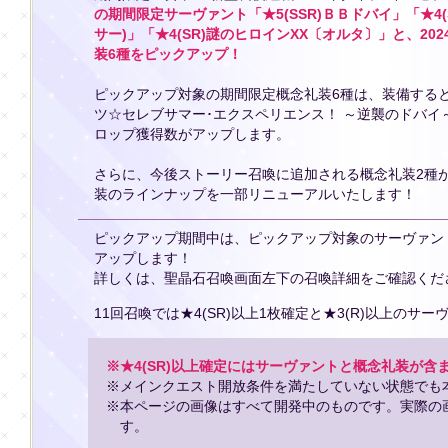
の期間限定サーヴァント「★5(SSR)ＢＢドバイ」「★4
サー)」「★4(SR)謎のヒロインXX〔オルタ〕」と、2
装6種をピックアップ！
ピックアップ対象の期間限定概念礼装6種は、装備する
ツ☆セレブサマー･エクスペリエンス！ ～逆襲のドバイ
ロップ獲得数がアップします。
さらに、今後ストーリー召喚に追加される概念礼装2種が
装のラインナップを一部リニューアルいたします！
ピックアップ期間中は、ピックアップ対象のサーヴァン
アップします！
詳しくは、聖晶石召喚画面左下の召喚詳細をご確認くだ
11回召喚では★4(SR)以上1枚確定と★3(R)以上のサ
※★4(SR)以上確定にはサーヴァントと概念礼装が含
※メインクエスト開放条件を満たしていない状態でも
※本ページの画像はすべて開発中のものです。実際の
す。