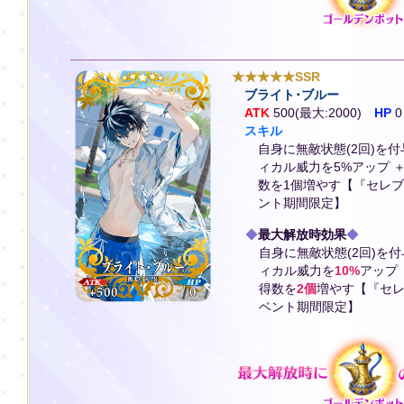
★★★★★SSR
ブライト･ブルー
ATK
500(最大:2000)
HP
0
スキル
自身に無敵状態(2回)を
ィカル威力を5%アップ 
数を1個増やす【『セレ
ント期間限定】
◆
最大解放時効果
◆
自身に無敵状態(2回)を
ィカル威力を
10%
アップ
得数を
2個
増やす【『セレ
ベント期間限定】