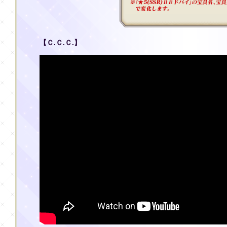
【Ｃ.Ｃ.Ｃ.】