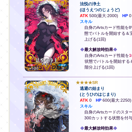
法悦の浄土
(ほうえつのじょうど)
ATK
500(最大:2000)
HP
0
スキル
自身のArtsカード性能を
態でバトルを開始する＆
上げる(1回)
◆
最大解放時効果
◆
自身のArtsカード性能を
1
状態でバトルを開始する
階分上げる(1回)
★★★★SR
逃避の始まり
(とうひのはじまり)
ATK
0
HP
600(最大:2250)
スキル
自身のArtsカードのスタ
300カットする状態を付
◆
最大解放時効果
◆