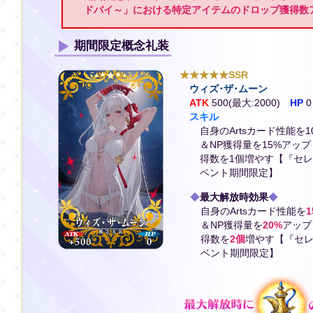
ドバイ～」における特定アイテムのドロップ獲得数
期間限定概念礼装
★★★★★SSR
ウィズ･ザ･ムーン
ATK
500(最大:2000)
HP
0
スキル
自身のArtsカード性能を
＆NP獲得量を15%アッ
得数を1個増やす【『セ
ベント期間限定】
◆
最大解放時効果
◆
自身のArtsカード性能を
1
＆NP獲得量を
20%
アップ
得数を
2個
増やす【『セレ
ベント期間限定】