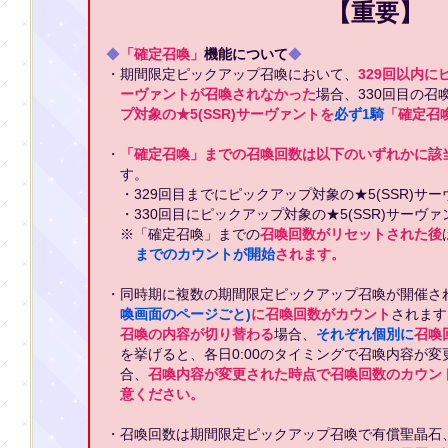
【重要】
◆
「確定召喚」
機能について
◆
・期間限定ピックアップ召喚において、
329回以内に
ーヴァントが召喚されなかった
場合、330回目の召
プ対象の★5(SSR)サーヴァントを
必ず1騎
「確定召
・
「確定召喚」までの召喚回数は以下のいずれかに該
す。
・329回目までにピックアップ対象の★5(SSR)サ
・330回目にピックアップ対象の★5(SSR)サーヴ
※「確定召喚」までの
召喚回数がリセットされた後
までのカウントが開始
されます。
・同時期に複数の期間限定ピックアップ召喚が開催さ
喚画面のページごと)
に召喚回数がカウント
されます
召喚の内容が切り替わる
場合、
それぞれ個別に
召喚
を挙げると、各日0:00のタイミングで召喚内容が
合、
召喚内容が変更された時点で召喚回数のカウン
意ください。
・召喚回数は期間限定ピックアップ召喚で有償聖晶石