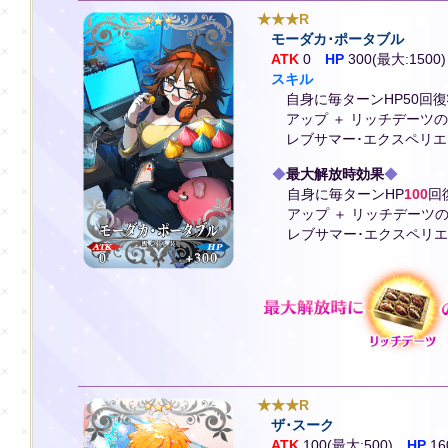
★★★R
モーダカ･ポータブル
ATK
0
HP
300(最大:1500)
スキル
自身に毎ターンHP50回復
アップ ＋ リッチデーツ
レブサマー･エクスペリ
◆
最大解放時効果
◆
自身に毎ターンHP
100
回
アップ ＋ リッチデーツ
レブサマー･エクスペリ
★★★R
ザ･スーク
ATK
100(最大:500)
HP
16