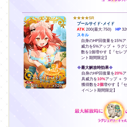
★★★★SR
プールサイド･メイド
ATK
200(最大:750)
HP
32
スキル
自身のHP回復量を15%
威力を5%アップ ＋ ラ
数を1個増やす【『セレ
ント期間限定】
◆
最大解放時効果
◆
自身のHP回復量を
20%
ア
具威力を
10%
アップ ＋
獲得数を
2個
増やす【『セ
イベント期間限定】