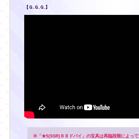
【Ｇ.Ｇ.Ｇ.】
※「★5(SSR)ＢＢドバイ」の宝具は再臨段階によっ