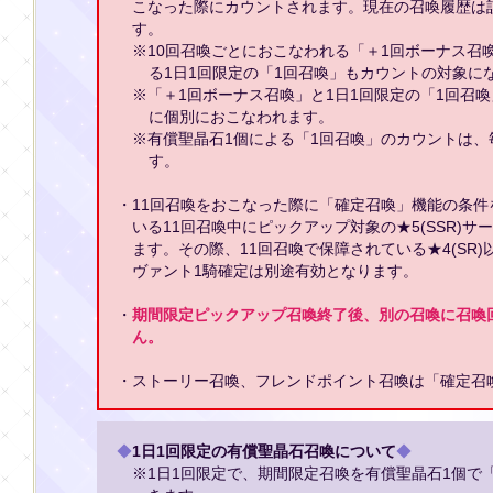
こなった際にカウントされます。現在の召喚履歴は
す。
※10回召喚ごとにおこなわれる「＋1回ボーナス召
る1日1回限定の「1回召喚」もカウントの対象に
※「＋1回ボーナス召喚」と1日1回限定の「1回召
に個別におこなわれます。
※有償聖晶石1個による「1回召喚」のカウントは、毎
す。
・11回召喚をおこなった際に「確定召喚」機能の条
いる11回召喚中にピックアップ対象の★5(SSR)
ます。その際、11回召喚で保障されている★4(SR)
ヴァント1騎確定は別途有効となります。
・
期間限定ピックアップ召喚終了後、別の召喚に召喚
ん。
・ストーリー召喚、フレンドポイント召喚は「確定召
◆
1日1回限定の有償聖晶石召喚について
◆
※1日1回限定で、期間限定召喚を有償聖晶石1個で