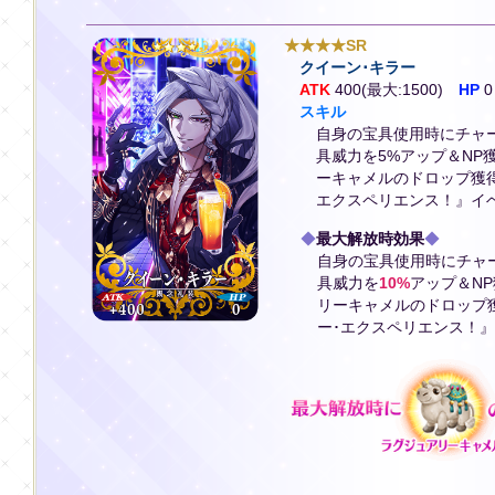
★★★★SR
クイーン･キラー
ATK
400(最大:1500)
HP
0
スキル
自身の宝具使用時にチャー
具威力を5%アップ＆NP
ーキャメルのドロップ獲
エクスペリエンス！』イ
◆
最大解放時効果
◆
自身の宝具使用時にチャー
具威力を
10%
アップ＆N
リーキャメルのドロップ
ー･エクスペリエンス！