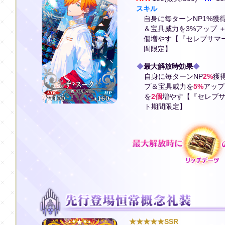
スキル
自身に毎ターンNP1%獲
＆宝具威力を3%アップ 
個増やす【『セレブサマ
間限定】
◆
最大解放時効果
◆
自身に毎ターンNP
2%
獲
プ＆宝具威力を
5%
アップ
を
2個
増やす【『セレブサ
ト期間限定】
★★★★★SSR