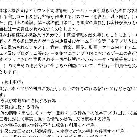
。
客様端末機器又はアカウント関連情報（ゲームデータ引継ぎのためにお客
れる識別コード及びお客様が作成するパスワードを含み、以下同じ。）
分、使用上の過誤、第三者の使用等による損害の責任はお客様が負うも
当社は一切責任を負わないものとします。
客様がお客様端末機器又はアカウント関連情報を紛失等したことにより、
有する第６条に定めるゲーム内通貨及びゲームデータ等（本アプリ内に
様に提供されるテキスト、音声、音楽、画像、動画、ゲーム内アイテム
ェア及びプログラム等のデータ並びに本アプリ内におけるゲームの進行
本アプリにおいて実現される一切の状態にかかるデータ・情報等をいい
。）の喪失その他お客様に生じる不利益について、当社は一切責任を負
とします。
条（禁止事項）
客様は、本アプリの利用にあたり、以下の各号の行為を行ってはならない
す。
)法令及び本規約に違反する行為
)公序良俗に反する行為
)虚偽の情報を申告してユーザー登録をする行為その他本アプリにおいて
三者に対して事実に反する情報を提供し又は流布する行為
)他のお客様の個人情報を不当に収集し利用する行為
)当社又は第三者の知的財産権、人格権その他の権利を侵害する行為