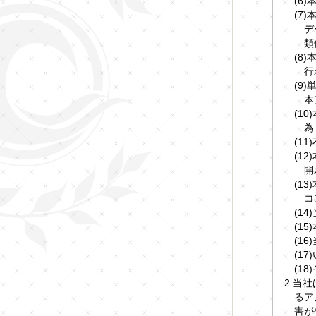
(6
(7
デ
類
(8
行
(9
本
(1
為
(1
(1
開
(1
コ
(1
(1
(1
(1
(1
2.当
るア
害が