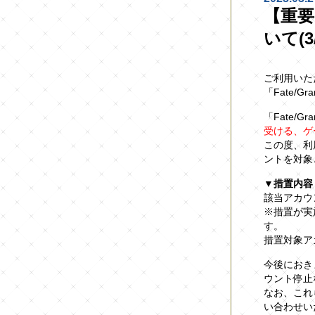
【重要
いて(3/
ご利用いた
「Fate/G
「Fate/Gr
受ける、ゲ
この度、利
ントを対象と
▼措置内容
該当アカウ
※措置が実
す。
措置対象ア
今後におき
ウント停止
なお、これ
い合わせい