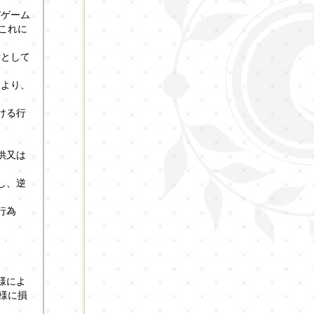
びゲーム
これに
備として
により、
ける行
供又は
し、逆
行為
様によ
様に損