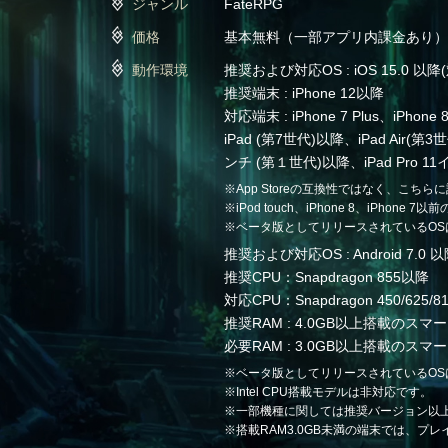
ジャンル
FateRPG
価格
基本無料（一部アプリ内課金あり）
動作環境
推奨および対応OS : iOS 15.0
推奨端末 : iPhone 12以降
対応端末 : iPhone 7 Plus、iPhon
iPad (第7世代)以降、iPad Air(第3世
ンチ (第１世代)以降、iPad Pro 1
※App Storeの互換性ではなく、こち
※iPod touch、iPhone 8、iPhone
※ベータ版としてリリースされているOS
推奨および対応OS : Android 7.0 
推奨CPU：Snapdragon 855以降
対応CPU：Snapdragon 450/625/
推奨RAM : 4.0GB以上搭載の
必要RAM : 3.0GB以上搭載の
※ベータ版としてリリースされているOS
※Intel CPU搭載モデルは非対応です。
※一部機種に関しては推奨バージョン以
※搭載RAM3.0GB未満の端末では、プ