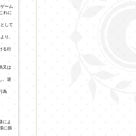
びゲーム
これに
備として
により、
ける行
供又は
し、逆
行為
様によ
様に損