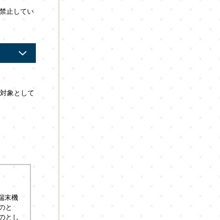
で禁止してい
の対象として
端末機
のと
のとし