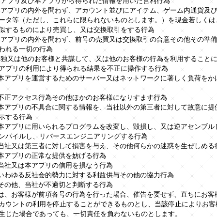
)本アプリ及び本アプリから得られた情報を用いた営利行為
)本アプリの内外を問わず、アカウント並びにアイテム、ゲーム内通貨及
ータ等（ただし、これらに限られないものとします。）を現金若しくは
似するものにより売買し、又は交換取引をする行為
)本アプリの内外を問わず、前号の売買又は交換取引の合意その他その準
われる一切の行為
)単独又は他のお客様と共謀して、又は他のお客様の行為を利用すること
アプリの利用により得られる結果を不正に操作する行為
0)本アプリを運営するためのサーバー又はネットワークに著しく負荷をか
1)不正アクセス行為その他ほかのお客様になりすます行為
2)本アプリの不具合に関する情報を、当社以外の第三者に対して故意に提
示する行為
3)本アプリに用いられるプログラムを改変し、毀損し、又は逆アセンブル
ンパイルし、リバースエンジニアリングする行為
4)当社又は第三者に対して損害を与え、その他何らかの迷惑を生ぜしめる
5)本アプリの正常な提供を妨げる行為
6)当社又は本アプリの信用を損なう行為
7)いわゆる反社会的勢力に対する利益供与その他の協力行為
8)その他、当社が不適切と判断する行為
社は、お客様が前項各号の行為を行った場合、催告を要せず、直ちにお客
カウントの利用を停止することができるものとし、当該停止によりお客
生じた場合であっても、一切責任を負わないものとします。