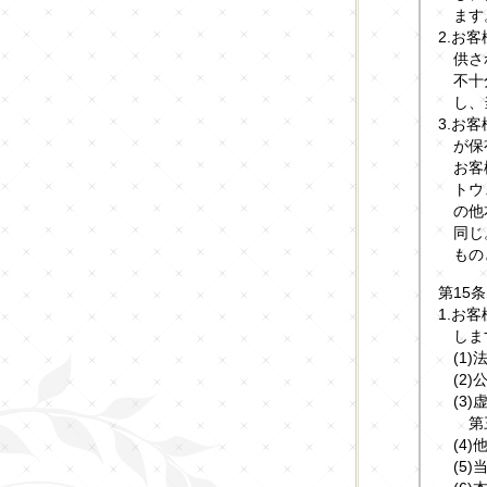
ます
2.お
供さ
不十
し、
3.お
が保
お客
トウ
の他
同じ
もの
第15
1.お
しま
(1
(2
(3
第
(4
(5