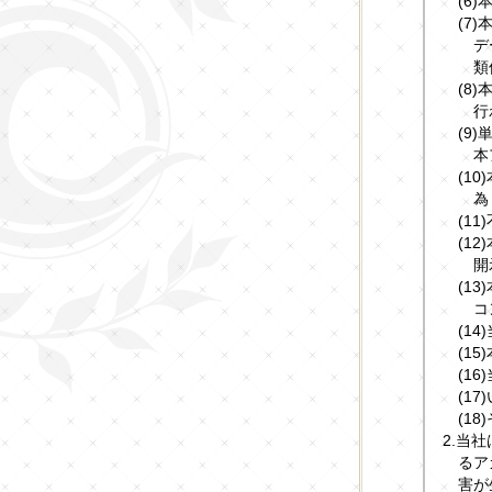
(6
(7
デ
類
(8
行
(9
本
(1
為
(1
(1
開
(1
コ
(1
(1
(1
(1
(1
2.当
るア
害が