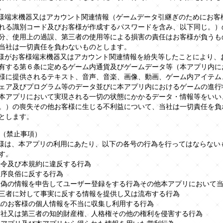
。
客様端末機器又はアカウント関連情報（ゲームデータ引継ぎのためにお客
れる識別コード及びお客様が作成するパスワードを含み、以下同じ。）
分、使用上の過誤、第三者の使用等による損害の責任はお客様が負うも
当社は一切責任を負わないものとします。
客様がお客様端末機器又はアカウント関連情報を紛失等したことにより、
有する第６条に定めるゲーム内通貨及びゲームデータ等（本アプリ内に
様に提供されるテキスト、音声、音楽、画像、動画、ゲーム内アイテム
ェア及びプログラム等のデータ並びに本アプリ内におけるゲームの進行
本アプリにおいて実現される一切の状態にかかるデータ・情報等をいい
。）の喪失その他お客様に生じる不利益について、当社は一切責任を負
とします。
条（禁止事項）
客様は、本アプリの利用にあたり、以下の各号の行為を行ってはならない
す。
)法令及び本規約に違反する行為
)公序良俗に反する行為
)虚偽の情報を申告してユーザー登録をする行為その他本アプリにおいて
三者に対して事実に反する情報を提供し又は流布する行為
)他のお客様の個人情報を不当に収集し利用する行為
)当社又は第三者の知的財産権、人格権その他の権利を侵害する行為