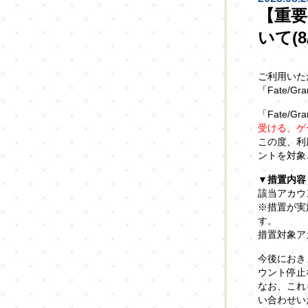
【重要
いて(8/
ご利用いた
「Fate/G
「Fate/Gr
受ける、ゲ
この度、利
ントを対象と
▼措置内容
該当アカウ
※措置が実
す。
措置対象ア
今後におき
ウント停止
なお、これ
い合わせい