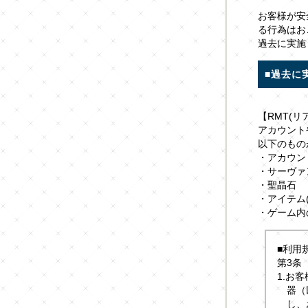
お客様が安全
る行為はお
過去に実施
■過去に
【RMT(
アカウント
以下のもの
・アカウン
・サーヴァ
・聖晶石
・アイテム
・ゲーム内
■利用
第3条
1.お
器（
し、