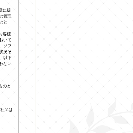
様に提
の管理
のと
お客様
おいて
、ソフ
状況そ
、以下
わない
ものと
当社又は